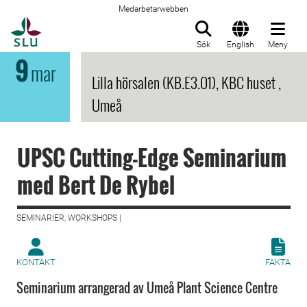
Medarbetarwebben
Till startsida
Sök
English
Meny
9
mar
Lilla hörsalen (KB.E3.01), KBC huset ,
Umeå
UPSC Cutting-Edge Seminarium
med Bert De Rybel
SEMINARIER, WORKSHOPS |
KONTAKT
FAKTA
Seminarium arrangerad av Umeå Plant Science Centre