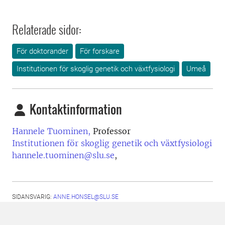
Relaterade sidor:
För doktorander
För forskare
Institutionen för skoglig genetik och växtfysiologi
Umeå
Kontaktinformation
Hannele Tuominen,
Professor
Institutionen för skoglig genetik och växtfysiologi
hannele.tuominen@slu.se
,
SIDANSVARIG:
ANNE.HONSEL@SLU.SE