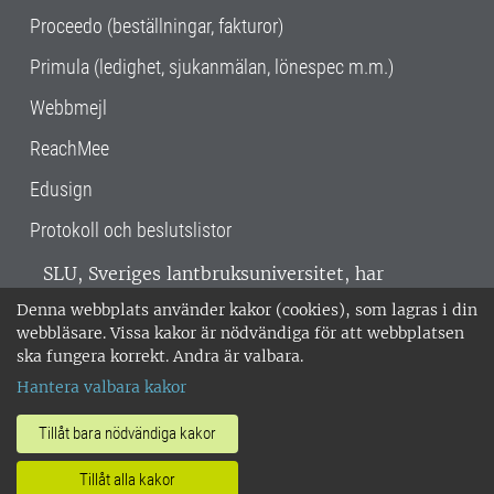
Proceedo (beställningar, fakturor)
Primula (ledighet, sjukanmälan, lönespec m.m.)
Webbmejl
ReachMee
Edusign
Protokoll och beslutslistor
SLU, Sveriges lantbruksuniversitet, har
verksamhet över hela Sverige. Huvudorter är
Denna webbplats använder kakor (cookies), som lagras i din
Alnarp, Uppsala och Umeå.
SLU är
webbläsare. Vissa kakor är nödvändiga för att webbplatsen
miljöcertifierat enligt ISO 14001. •
Telefon:
ska fungera korrekt. Andra är valbara.
018-67 10 00 • Org nr: 202100-2817 •
Om
Hantera valbara kakor
medarbetarwebben
•
SLU:s fakturaadress
•
Om SLU:s webbplatser
•
Vid KRIS
Tillåt bara nödvändiga kakor
•
Hantera kakor
•
Behandling av
Tillåt alla kakor
personuppgifter