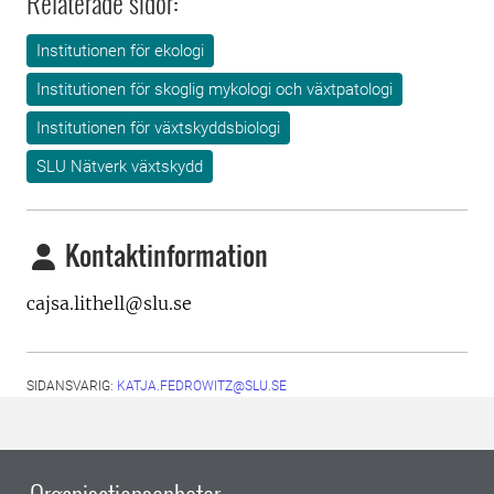
Relaterade sidor:
Institutionen för ekologi
Institutionen för skoglig mykologi och växtpatologi
Institutionen för växtskyddsbiologi
SLU Nätverk växtskydd
Kontaktinformation
cajsa.lithell@slu.se
SIDANSVARIG:
KATJA.FEDROWITZ@SLU.SE