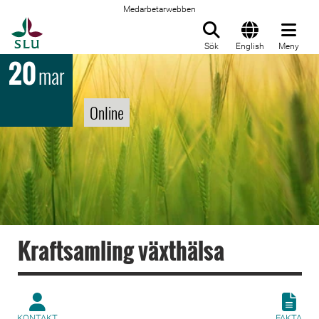
Medarbetarwebben
Till startsida
Sök
English
Meny
20
mar
Online
Kraftsamling växthälsa
KONTAKT
FAKTA