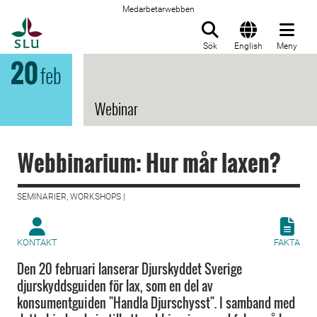
Medarbetarwebben
Till startsida
Sök
English
Meny
20
feb
Webinar
Webbinarium: Hur mår laxen?
SEMINARIER, WORKSHOPS |
KONTAKT
FAKTA
Den 20 februari lanserar Djurskyddet Sverige
djurskyddsguiden för lax, som en del av
konsumentguiden "Handla Djurschysst". I samband med