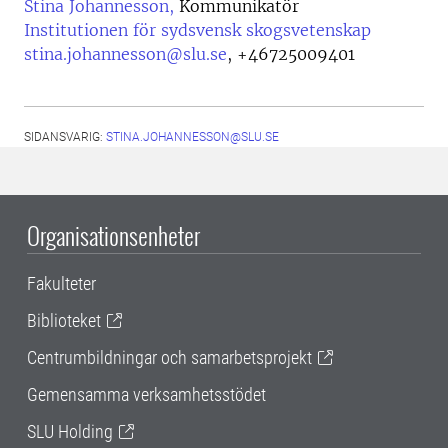
Stina Johannesson,
Kommunikatör
Institutionen för sydsvensk skogsvetenskap
stina.johannesson@slu.se
,
+46725009401
SIDANSVARIG:
STINA.JOHANNESSON@SLU.SE
Organisationsenheter
Fakulteter
Biblioteket
Centrumbildningar och samarbetsprojekt
Gemensamma verksamhetsstödet
SLU Holding