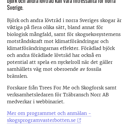
björk och andra lövträd kan vara intressanta för norra
Sverige.
Björk och andra lövträd i norra Sveriges skogar är
viktiga på flera olika sätt, bland annat för
biologisk mångfald, samt för skogsekosystemens
motståndskraft mot klimatförändringar och
klimatförändringarnas effekter. Förädlad björk
och andra förädlade lövträd har också en
potential att spela en nyckelroll när det gäller
samhällets väg mot oberoende av fossila
bränslen.
Forskare från Trees For Me och Skogforsk samt
verksamhetsledaren för Träbransch Norr AB
medverkar i webbinariet.
Mer om programmet och anmälan -
skogsprogramvasterbotten.se