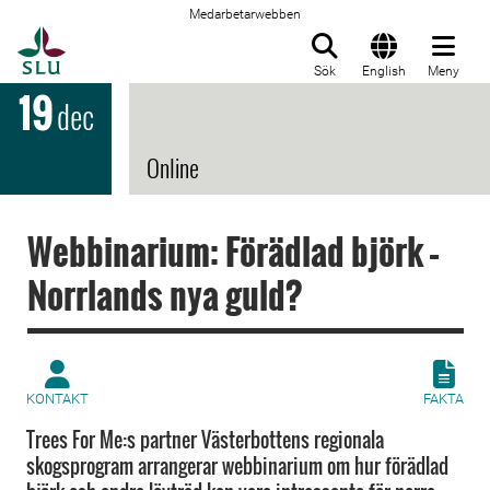
Medarbetarwebben
Till startsida
Sök
English
Meny
19
dec
Online
Webbinarium: Förädlad björk –
Norrlands nya guld?
KONTAKT
FAKTA
Trees For Me:s partner Västerbottens regionala
skogsprogram arrangerar webbinarium om hur förädlad