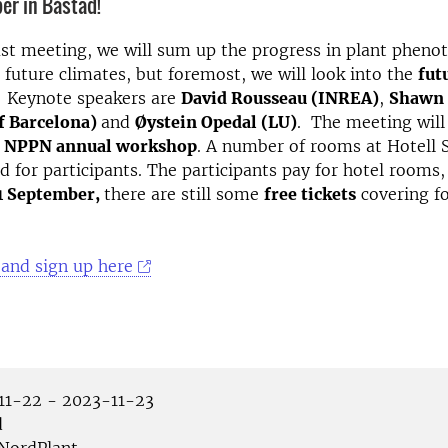
er in Båstad!
last meeting, we will sum up the progress in plant pheno
 future climates, but foremost, we will look into the
fut
! Keynote speakers are
David Rousseau (INREA)
,
Shawn 
of Barcelona)
and
Øystein Opedal (LU)
. The meeting will
e
NPPN annual workshop
. A number of rooms at Hotell 
 for participants. The participants pay for hotel rooms, 
1 September,
there are still some
free tickets
covering fo
 and sign up here
1-22 - 2023-11-23
d