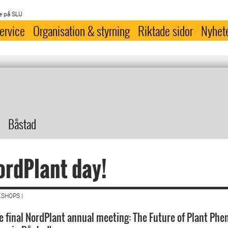
e på SLU
ervice
Organisation & styrning
Riktade sidor
Nyhet
Båstad
ordPlant day!
SHOPS |
he final NordPlant annual meeting: The Future of Plant Phe