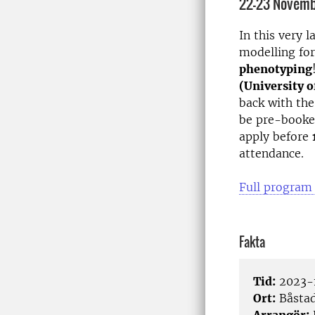
22-23 Novemb
In this very 
modelling for
phenotyping
(University 
back with th
be pre-booked
apply before
attendance.
Full program
Fakta
Tid:
2023-1
Ort:
Båsta