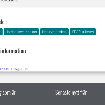
NordPlant
dor:
g
Jordbruksvetenskap
Naturvetenskap
LTV-fakulteten
information
DRIK.RESLOW@SLU.SE
ig som är
Senaste nytt från