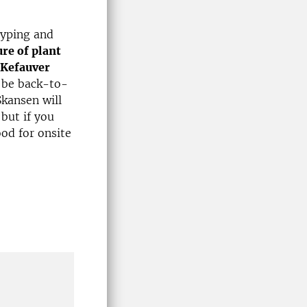
typing and
ure of plant
Kefauver
 be back-to-
Skansen will
but if you
od for onsite