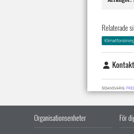
Arrangör:
Relaterade si
Klimatforsknin
Kontakt
SIDANSVARIG:
FRE
Organisationsenheter
För d