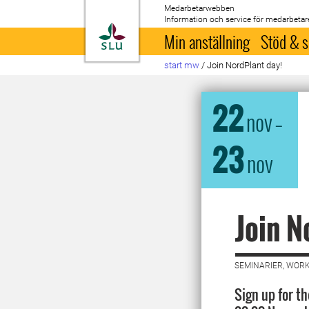
Medarbetarwebben
Information och service för medarbetar
Till startsida
Min anställning
Stöd & s
start mw
/
Join NordPlant day!
22
nov
–
23
nov
Join N
SEMINARIER, WORK
Sign up for t