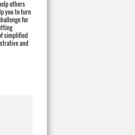
 help others
lp you to turn
challenge for
etting
of simplified
istrative and