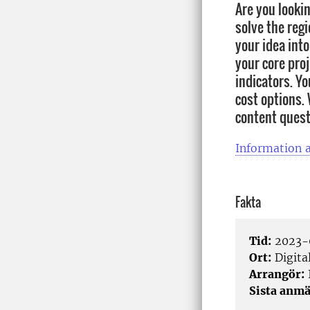
Are you lookin
solve the reg
your idea into
your core proj
indicators. Yo
cost options.
content quest
Information a
Fakta
Tid:
2023-0
Ort:
Digita
Arrangör:
Sista anmä