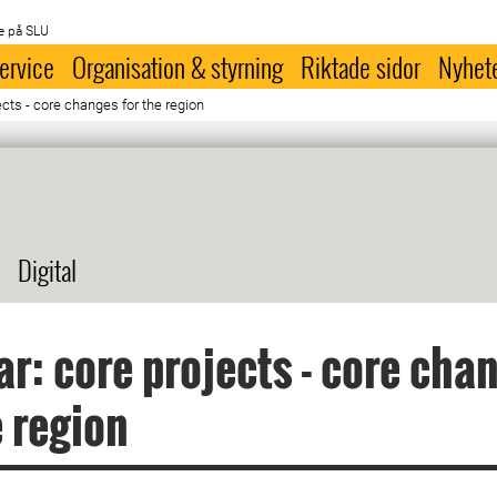
e på SLU
ervice
Organisation & styrning
Riktade sidor
Nyhet
cts - core changes for the region
Digital
r: core projects - core cha
e region