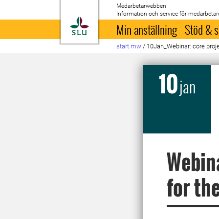
Medarbetarwebben
Information och service för medarbetar
Till startsida
Min anställning
Stöd & s
start mw
/
10Jan_Webinar: core proje
10
jan
Webina
for th