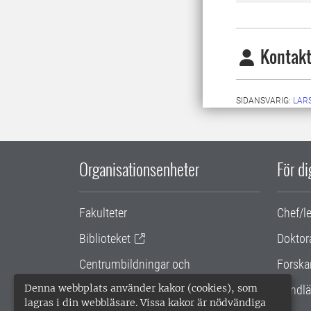
Kontakt
SIDANSVARIG:
LARS
Organisationsenheter
För d
Fakulteter
Chef/l
Biblioteket
Doktor
Centrumbildningar och
Forska
samarbetsprojekt
Denna webbplats använder kakor (cookies), som
Handlä
lagras i din webbläsare. Vissa kakor är nödvändiga
Gemensamma verksamhetsstödet