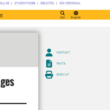
SLU.SE
STUDENTWEBB
BIBLIOTEK
SÖK PERSONAL
er
Sök
English
KONTAKT
FAKTA
SKRIV UT
nges