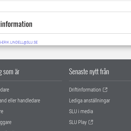
information
-ERIK.LINDELL@SLU.SE
ig som är
Senaste nytt från
edare
Driftinformation
and eller handledare
Lediga anställningar
re
SLU i media
ggare
SLU Play