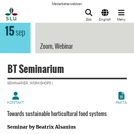
Medarbetarwebben
Till startsida
Sök
English
Meny
15
sep
Zoom, Webinar
BT Seminarium
SEMINARIER, WORKSHOPS |
KONTAKT
FAKTA
Towards sustainable horticultural food systems
Seminar by Beatrix Alsanius