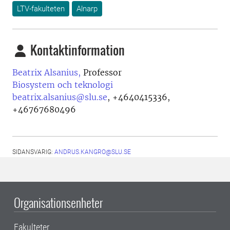
LTV-fakulteten
Alnarp
Kontaktinformation
Beatrix Alsanius,
Professor
Biosystem och teknologi
beatrix.alsanius@slu.se
,
+4640415336,
+46767680496
SIDANSVARIG:
ANDRUS.KANGRO@SLU.SE
Organisationsenheter
Fakulteter