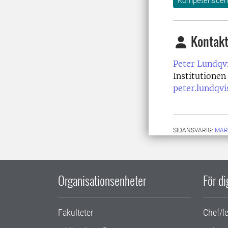
Kompetenscent
Kontakt
Peter Lundqvi
Institutionen
peter.lundqvi
SIDANSVARIG:
MAR
Organisationsenheter
För d
Fakulteter
Chef/l