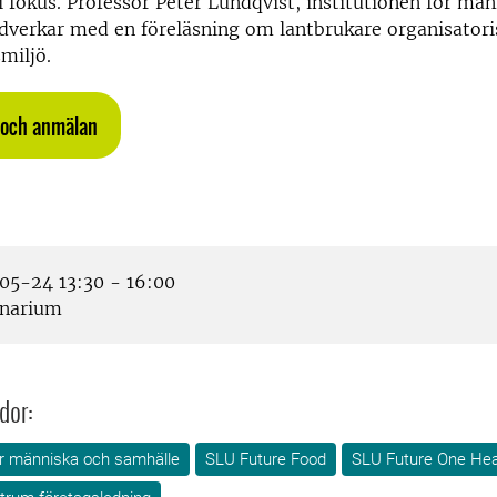
i fokus. Professor Peter Lundqvist, institutionen för mä
dverkar med en föreläsning om lantbrukare organisatori
miljö.
m och anmälan
5-24 13:30 - 16:00
narium
dor:
för människa och samhälle
SLU Future Food
SLU Future One Hea