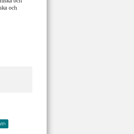
nniska och
ska och
lth