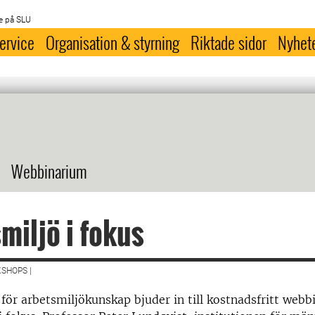
e på SLU
ervice
Organisation & styrning
Riktade sidor
Nyhet
Webbinarium
miljö i fokus
SHOPS |
ör arbetsmiljökunskap bjuder in till kostnadsfritt web