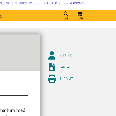
SLU.SE
STUDENTWEBB
BIBLIOTEK
SÖK PERSONAL
er
Sök
English
KONTAKT
FAKTA
SKRIV UT
binarium med