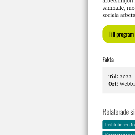
arbetsmiljön 
samhälle, me
sociala arbets
Till progra
Fakta
Tid:
2022-0
Ort:
Webbi
Relaterade si
Institutionen 