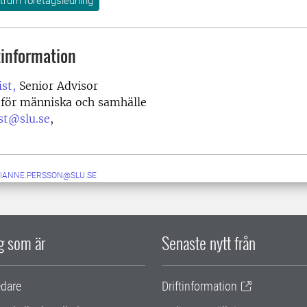
rum företagsledning
information
st,
Senior Advisor
 för människa och samhälle
st@slu.se
,
IANNE.PERSSON@SLU.SE
ig som är
Senaste nytt från
edare
Driftinformation