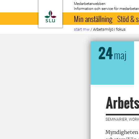
Medarbetarwebben
Information och service för medarbetar
Till startsida
Min anställning
Stöd & s
start mw
/
Arbetsmiljö i fokus
24
maj
Arbets
SEMINARIER, WORK
Myndigheten f