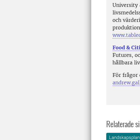
University
livsmedels
och värder
produktion
www.tabled
Food & Cit
Futures, o
hållbara l
För frågor
andrew.gal
Relaterade si
Landskapsplane