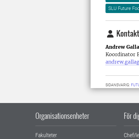
SLU Future Fo
Kontakt
Andrew Gall
Koordinator F
andrew.galla
SIDANSVARIG:
FUT
Organisationsenheter
För d
Fakulteter
Chef/l