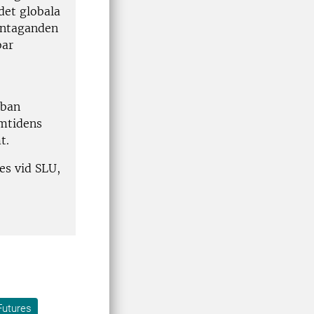
det globala
 antaganden
bar
rban
amtidens
mt
.
es vid SLU,
Futures