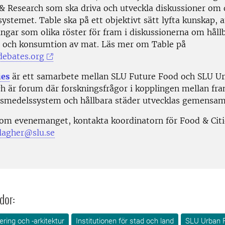
 & Research som ska driva och utveckla diskussioner om 
systemet.
Table ska på ett objektivt sätt lyfta kunskap,
ingar som olika röster för fram i diskussionerna om håll
 och konsumtion av mat. Läs mer om Table på
ebates.org
ies
är ett samarbete mellan SLU Future Food och SLU U
ch är forum där forskningsfrågor i kopplingen mellan fr
ivsmedelssystem och hållbara städer utvecklas gemensa
 om evenemanget, kontakta koordinatorn för Food & Citi
lagher@slu.se
dor:
ring och -arkitektur
Institutionen för stad och land
SLU Urban 