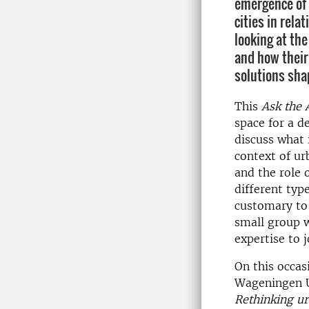
emergence of 
cities in rela
looking at the
and how their 
solutions sha
This
Ask the 
space for a d
discuss what 
context of u
and the role 
different type
customary to 
small group w
expertise to j
On this occas
Wageningen Un
Rethinking ur