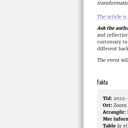
transformati
The article is
Ask the auth
and reflectio
customary to 
different bac
The event wil
Fakta
Tid:
2022-0
Ort:
Zoom
Arrangör:
Mer infor
Table
är et