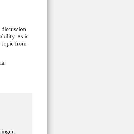
 discussion
bility. As is
 topic from
nk:
ningen