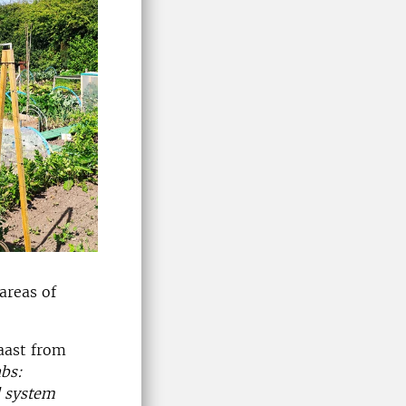
areas of
aast from
abs:
d system