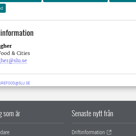
od
information
agher
ood & Cities
gher@slu.se
UREFOOD@SLU.SE
ig som är
Senaste nytt från
edare
Driftinformation