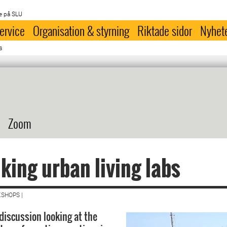
e på SLU
ervice
Organisation & styrning
Riktade sidor
Nyhet
s
Zoom
king urban living labs
SHOPS |
discussion looking at the