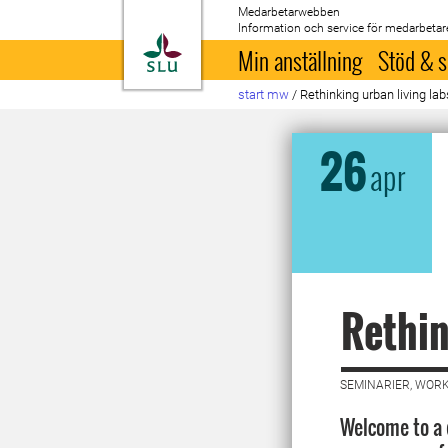
Medarbetarwebben
Information och service för medarbetar
Till startsida
Min anställning
Stöd & s
start mw
/
Rethinking urban living lab
26
apr
Rethin
SEMINARIER, WORK
Welcome to a 