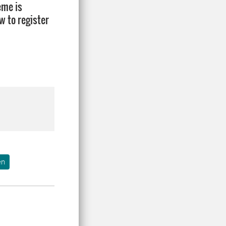
eme is
 to register
en