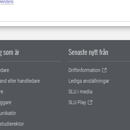
Sweden
ig som är
Senaste nytt från
edare
Driftinformation
and eller handledare
Lediga anställningar
re
SLU i media
ggare
SLU Play
nikatör
studierektor