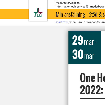
Medarbetarwebben
Information och service för medarbetar
Till startsida
Min anställning
Stöd & s
start mw
/
One Health Sweden Scient
29
mar
–
30
mar
One He
2022: