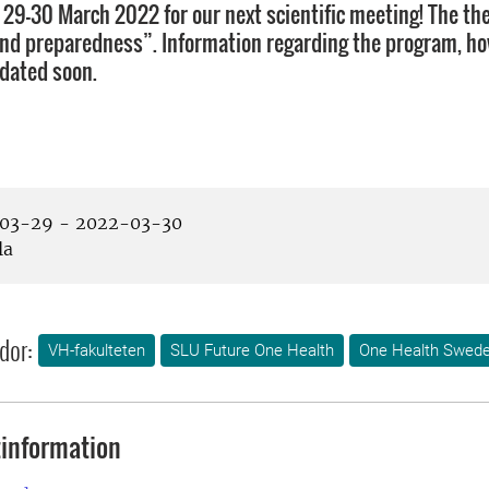
 29-30 March 2022 for our next scientific meeting! The th
d preparedness”. Information regarding the program, how
pdated soon.
03-29 - 2022-03-30
la
dor:
VH-fakulteten
SLU Future One Health
One Health Swed
information