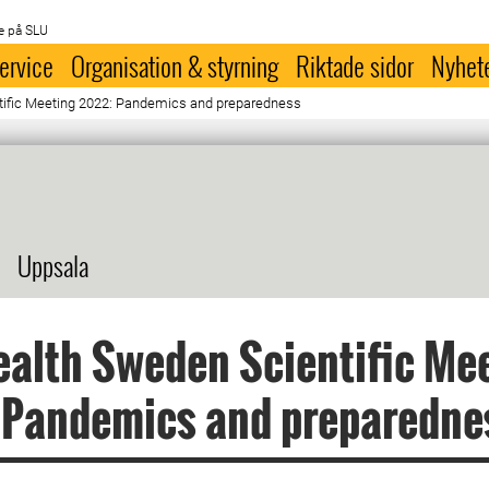
e på SLU
ervice
Organisation & styrning
Riktade sidor
Nyhet
ific Meeting 2022: Pandemics and preparedness
Uppsala
alth Sweden Scientific Me
 Pandemics and preparedne