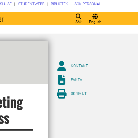
SLU.SE
STUDENTWEBB
BIBLIOTEK
SÖK PERSONAL
er
Sök
English
KONTAKT
FAKTA
SKRIV UT
eting
ss