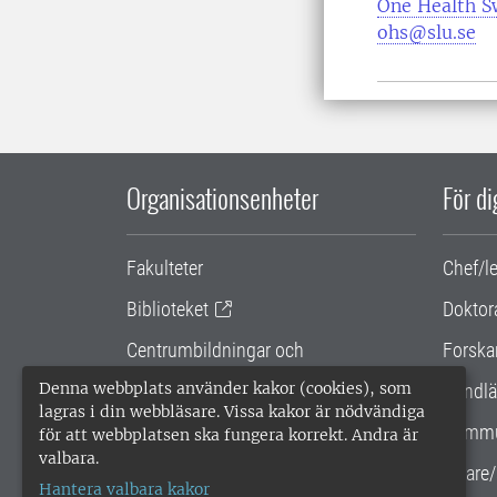
One Health 
ohs@slu.se
Organisationsenheter
För d
Fakulteter
Chef/l
Biblioteket
Doktor
Centrumbildningar och
Forska
samarbetsprojekt
Denna webbplats använder kakor (cookies), som
Handlä
lagras i din webbläsare. Vissa kakor är nödvändiga
Gemensamma verksamhetsstödet
Kommu
för att webbplatsen ska fungera korrekt. Andra är
valbara.
SLU Holding
Lärare/
Hantera valbara kakor