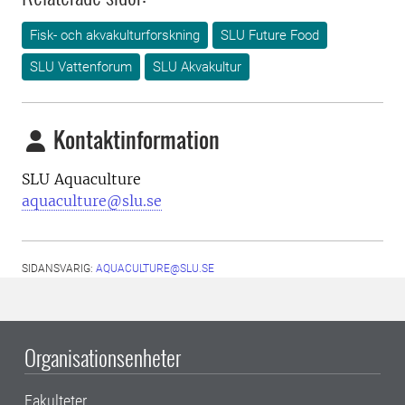
Fisk- och akvakulturforskning
SLU Future Food
SLU Vattenforum
SLU Akvakultur
Kontaktinformation
SLU Aquaculture
aquaculture@slu.se
SIDANSVARIG:
AQUACULTURE@SLU.SE
Organisationsenheter
Fakulteter