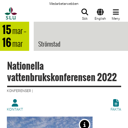
Medarbetarwebben
Till startsida
Sök
English
Meny
15
mar
–
16
mar
Strömstad
Nationella
vattenbrukskonferensen 2022
KONFERENSER |
KONTAKT
FAKTA