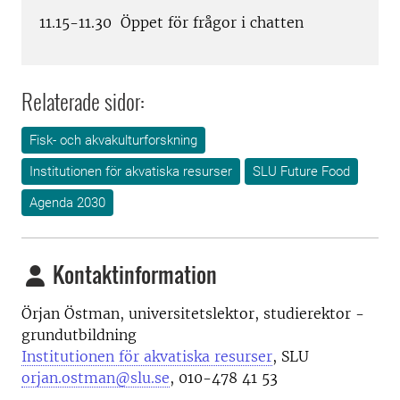
11.15-11.30 Öppet för frågor i chatten
Relaterade sidor:
Fisk- och akvakulturforskning
Institutionen för akvatiska resurser
SLU Future Food
Agenda 2030
Kontaktinformation
Örjan Östman, universitetslektor, studierektor -
grundutbildning
Institutionen för akvatiska resurser
, SLU
orjan.ostman@slu.se
, 010-478 41 53