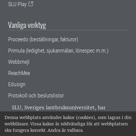
SLU Play
Vanliga verktyg
Proceedo (beställningar, fakturor)
Primula (ledighet, sjukanmälan, lönespec m.m.)
Webbmejl
ReachMee
Edusign
Protokoll och beslutslistor
SLU, Sveriges lantbruksuniversitet, har
verksamhet över hela Sverige. Huvudorter är
Denna webbplats använder kakor (cookies), som lagras i din
Alnarp, Uppsala och Umeå.
SLU är
webbläsare. Vissa kakor är nödvändiga för att webbplatsen
miljöcertifierat enligt ISO 14001. •
Telefon:
ska fungera korrekt. Andra är valbara.