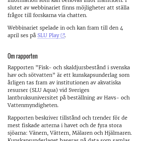
information som kan behövas inför framtiden. I
slutet av webbinariet finns möjligheter att ställa
frågor till forskarna via chatten.
Webbinariet spelade in och kan fram till den 4
april ses på
SLU Play
.
Om rapporten
Rapporten ”Fisk- och skaldjursbestånd i svenska
hav och sötvatten” är ett kunskapsunderlag som
årligen tas fram av institutionen av akvatiska
resurser (SLU Aqua) vid Sveriges
lantbruksuniversitet på beställning av Havs- och
Vattenmyndigheten.
Rapporten beskriver tillstånd och trender för de
mest fiskade arterna i havet och de fyra stora
sjöarna: Vänern, Vättern, Mälaren och Hjälmaren.
Kunskapsunderlaget baseras på data som samlas