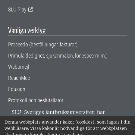
SLU Play
Vanliga verktyg
Proceedo (beställningar, fakturor)
Primula (ledighet, sjukanmälan, lönespec m.m.)
Webbmejl
ReachMee
Edusign
Protokoll och beslutslistor
SLU, Sveriges lantbruksuniversitet, har
verksamhet över hela Sverige. Huvudorter är
Denna webbplats använder kakor (cookies), som lagras i din
Alnarp, Uppsala och Umeå.
SLU är
webbläsare. Vissa kakor är nödvändiga för att webbplatsen
miljöcertifierat enligt ISO 14001. •
Telefon:
ska fungera korrekt. Andra är valbara.