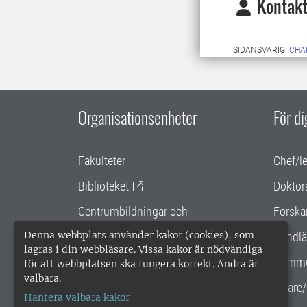
Kontakt
SIDANSVARIG:
CHA
Organisationsenheter
För d
Fakulteter
Chef/l
Biblioteket
Doktor
Centrumbildningar och
Forska
samarbetsprojekt
Denna webbplats använder kakor (cookies), som
Handlä
lagras i din webbläsare. Vissa kakor är nödvändiga
Gemensamma verksamhetsstödet
Kommu
för att webbplatsen ska fungera korrekt. Andra är
valbara.
SLU Holding
Lärare/
Hantera valbara kakor