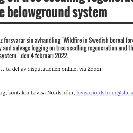
he belowground system
z försvarar sin avhandling "Wildfire in Swedish boreal for
ty and salvage logging on tree seedling regeneration and t
ystem " den 4 februari 2022.
 ta del av disputationen online, via Zoom!
ing, kontakta Lovisa Nordström,
lovisa.nordstrom@slu.s