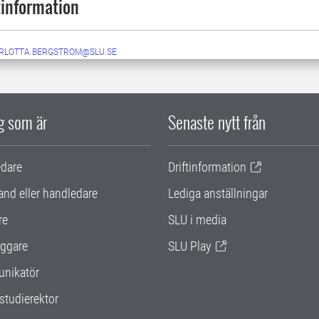
information
RLOTTA.BERGSTROM@SLU.SE
ig som är
Senaste nytt från
edare
Driftinformation
and eller handledare
Lediga anställningar
re
SLU i media
ggare
SLU Play
nikatör
studierektor