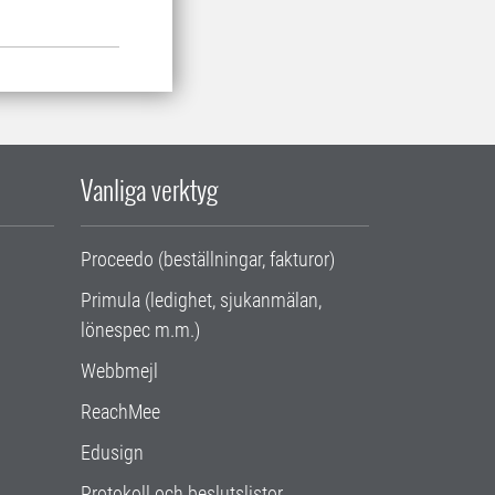
Vanliga verktyg
Proceedo (beställningar, fakturor)
Primula (ledighet, sjukanmälan,
lönespec m.m.)
Webbmejl
ReachMee
Edusign
Protokoll och beslutslistor