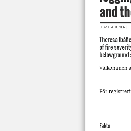
and t
DISPUTATIONER |
Theresa Ibáñe
of fire severi
belowground s
Välkommen att
För registrer
Fakta