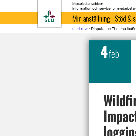
Medarbetarwebben
Information och service för medarbetar
Till startsida
Min anställning
Stöd & s
start mw
/
Disputation Theresa Ibáñ
4
feb
Wildfi
Impact
loggin