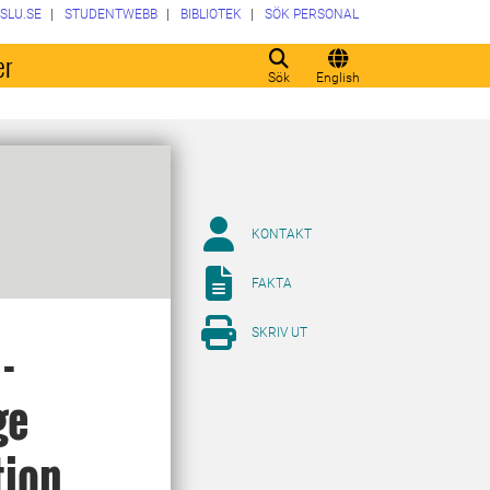
SLU.SE
STUDENTWEBB
BIBLIOTEK
SÖK PERSONAL
er
Sök
English
KONTAKT
FAKTA
SKRIV UT
-
ge
tion