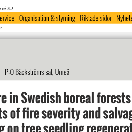
e på SLU
ervice
Organisation & styrning
Riktade sidor
Nyhet
ez
P-O Bäckströms sal, Umeå
re in Swedish boreal forests 
s of fire severity and salva
g on tree seedling regenera