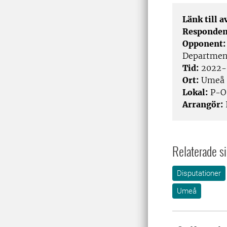
Länk till 
Responden
Opponent
Department
Tid:
2022-
Ort:
Umeå
Lokal:
P-O 
Arrangör:
Relaterade si
Disputationer
Umeå