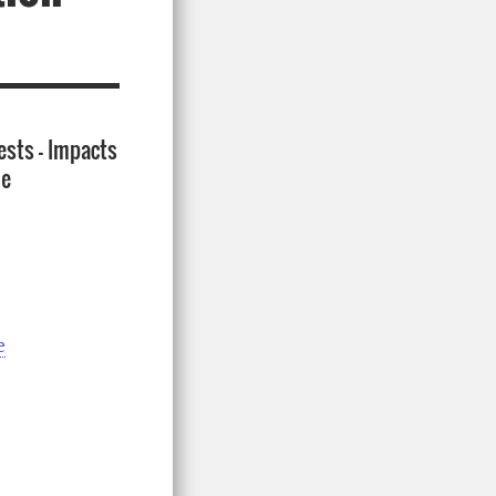
ests - Impacts
he
e