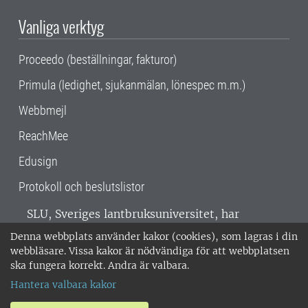
Vanliga verktyg
Proceedo (beställningar, fakturor)
Primula (ledighet, sjukanmälan, lönespec m.m.)
Webbmejl
ReachMee
Edusign
Protokoll och beslutslistor
SLU, Sveriges lantbruksuniversitet, har
verksamhet över hela Sverige. Huvudorter är
Denna webbplats använder kakor (cookies), som lagras i din
Alnarp, Uppsala och Umeå.
SLU är
webbläsare. Vissa kakor är nödvändiga för att webbplatsen
miljöcertifierat enligt ISO 14001. •
Telefon:
ska fungera korrekt. Andra är valbara.
018-67 10 00 • Org nr: 202100-2817 •
Om
Hantera valbara kakor
medarbetarwebben
•
SLU:s fakturaadress
•