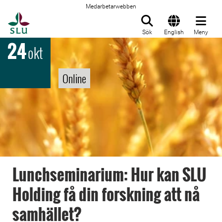
Medarbetarwebben
Till startsida
Sök
English
Meny
24
okt
Online
Lunchseminarium: Hur kan SLU
Holding få din forskning att nå
samhället?