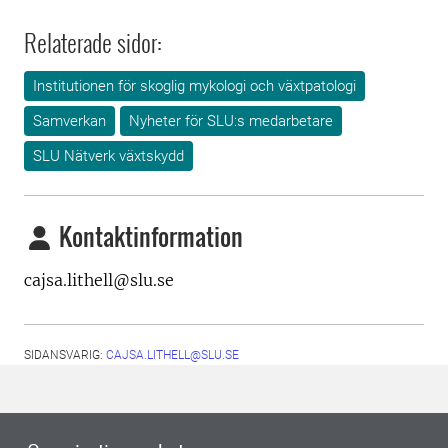
Relaterade sidor:
Institutionen för skoglig mykologi och växtpatologi
Samverkan
Nyheter för SLU:s medarbetare
SLU Nätverk växtskydd
Kontaktinformation
cajsa.lithell@slu.se
SIDANSVARIG:
CAJSA.LITHELL@SLU.SE