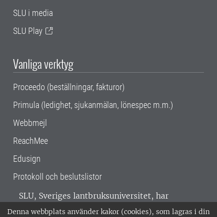
SLU i media
SLU Play
Vanliga verktyg
Proceedo (beställningar, fakturor)
Primula (ledighet, sjukanmälan, lönespec m.m.)
Webbmejl
ReachMee
Edusign
Protokoll och beslutslistor
SLU, Sveriges lantbruksuniversitet, har
verksamhet över hela Sverige. Huvudorter är
Denna webbplats använder kakor (cookies), som lagras i din