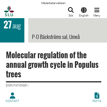
Medarbetarwebben
Till startsida
Sök
English
Meny
27
aug
P-O Bäckströms sal, Umeå
Molecular regulation of the
annual growth cycle in Populus
trees
DISPUTATIONER |
KONTAKT
FAKTA