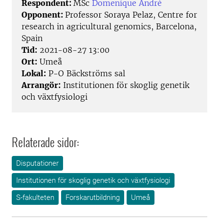
Respondent:
MSc
Domenique André
Opponent:
Professor Soraya Pelaz, Centre for
research in agricultural genomics, Barcelona,
Spain
Tid:
2021-08-27 13:00
Ort:
Umeå
Lokal:
P-O Bäckströms sal
Arrangör:
Institutionen för skoglig genetik
och växtfysiologi
Relaterade sidor:
Disputationer
Institutionen för skoglig genetik och växtfysiologi
S-fakulteten
Forskarutbildning
Umeå