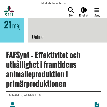
Medarbetarwebben
Till startsida
Sök
English
Meny
21
maj
Online
FAFSynt ‐ Effektivitet och
uthållighet i framtidens
animalieproduktion i
primärproduktionen
SEMINARIER, WORKSHOPS |