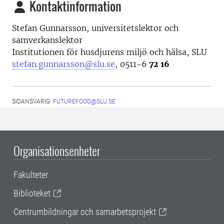
Kontaktinformation
Stefan Gunnarsson, u
niversitetslektor och
samverkanslektor
Institutionen för husdjurens miljö och hälsa, SLU
stefan.gunnarsson@slu.se
,
0511-6
72 16
SIDANSVARIG:
FUTUREFOOD@SLU.SE
Organisationsenheter
Fakulteter
Biblioteket
Centrumbildningar och samarbetsprojekt