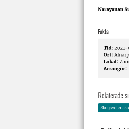
Narayanan S
Fakta
Tid:
2021-0
Ort:
Alnar
Lokal:
Zo
Arrangör:
Relaterade si
Skogsvetensk