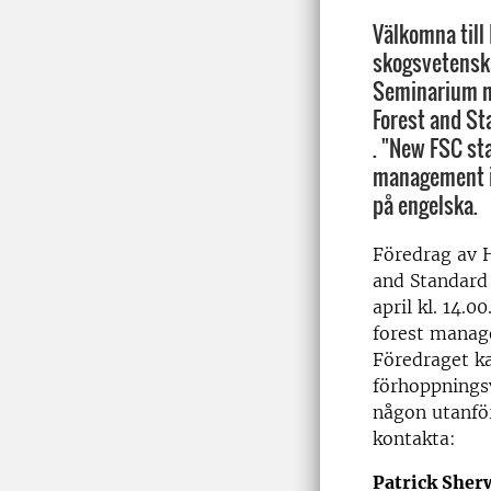
Välkomna till
skogsvetenska
Seminarium m
Forest and S
. "New FSC st
management i
på engelska.
Föredrag av H
and Standard
april kl. 14.
forest manag
Föredraget ka
förhoppningsv
någon utanför
kontakta:
Patrick She