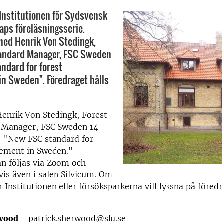
 Institutionen för Sydsvensk
ps föreläsningsserie.
ed Henrik Von Stedingk,
tandard Manager, FSC Sweden
andard for forest
n Sweden". Föredraget hålls
enrik Von Stedingk, Forest
 Manager, FSC Sweden 14
00. "New FSC standard for
ement in Sweden."
n följas via Zoom och
is även i salen Silvicum. Om
 Institutionen eller försöksparkerna vill lyssna på föred
rwood
- patrick.sherwood@slu.se