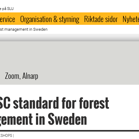
e på SLU
ervice
Organisation & styrning
Riktade sidor
Nyhet
rest management in Sweden
Zoom, Alnarp
C standard for forest
ement in Sweden
SHOPS |