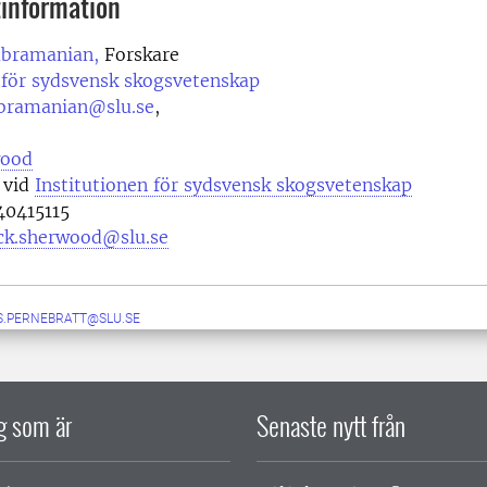
information
ubramanian,
Forskare
 för sydsvensk skogsvetenskap
bramanian@slu.se
,
wood
 vid
Institutionen för sydsvensk skogsvetenskap
0415115
ick.sherwood@slu.se
S.PERNEBRATT@SLU.SE
ig som är
Senaste nytt från