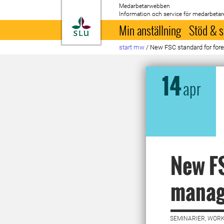
Medarbetarwebben
Information och service för medarbetar
Till startsida
Min anställning
Stöd & s
start mw
/
New FSC standard for fo
14
apr
New FS
manag
SEMINARIER, WORK