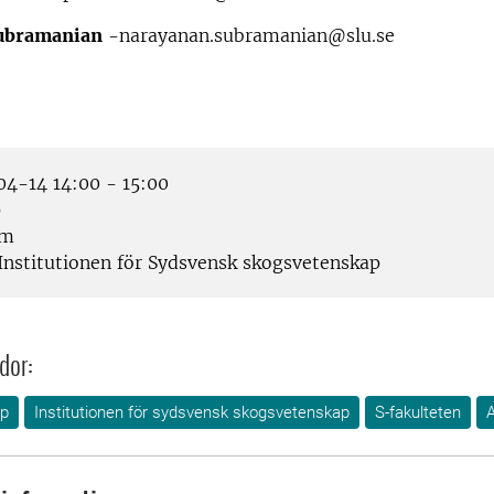
ubramanian
-narayanan.subramanian@slu.se
4-14 14:00 - 15:00
p
om
Institutionen för Sydsvensk skogsvetenskap
dor:
ap
Institutionen för sydsvensk skogsvetenskap
S-fakulteten
A