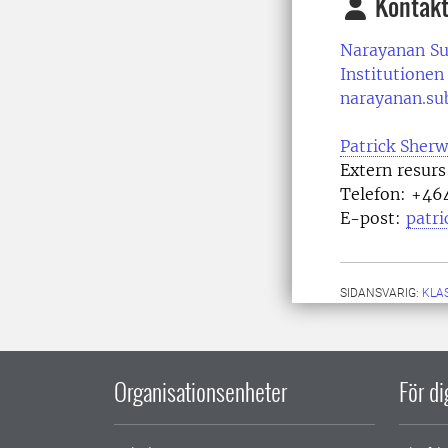
Kontakt
Narayanan S
Institutionen
narayanan.su
Patrick Sher
Extern resurs
Telefon:
+464
E-post:
patr
SIDANSVARIG:
KLA
Organisationsenheter
För d