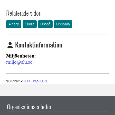
Relaterade sidor:
Alnarp
Skara
Umeå
Uppsala
Kontaktinformation
Miljöenheten:
miljo@slu.se
SIDANSVARIG:
MILJO@SLU.SE
Organisationsenheter