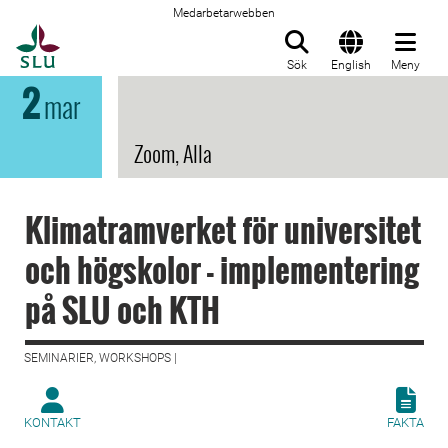
Medarbetarwebben
Till startsida
Sök
English
Meny
2
mar
Zoom, Alla
Klimatramverket för universitet
och högskolor - implementering
på SLU och KTH
SEMINARIER, WORKSHOPS |
KONTAKT
FAKTA