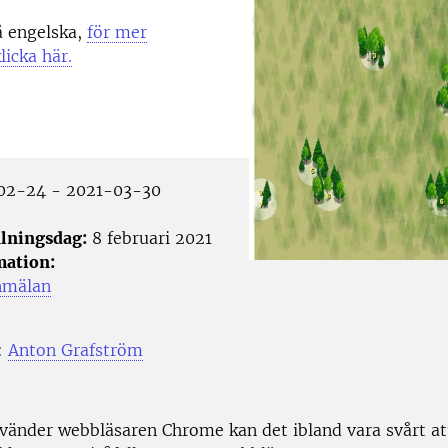
å engelska,
för mer
licka här.
02-24 - 2021-03-30
lningsdag:
8 februari 2021
mation:
nmälan
:
Anton Grafström
änder webbläsaren Chrome kan det ibland vara svårt att