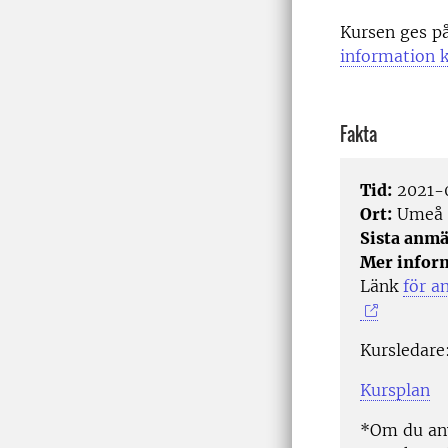
Kursen ges p
information k
Fakta
Tid:
2021-
Ort:
Umeå
Sista anmä
Mer infor
Länk
för a
Kursledare
Kursplan
*Om du anv