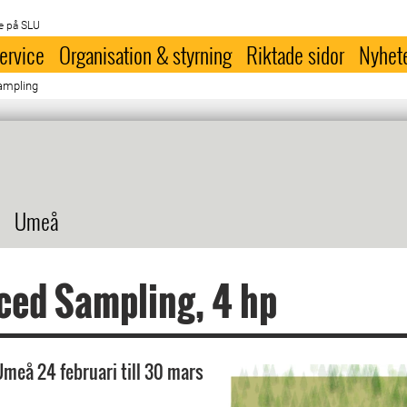
e på SLU
ervice
Organisation & styrning
Riktade sidor
Nyhet
ampling
Umeå
ced Sampling, 4 hp
Umeå 24 februari till 30 mars