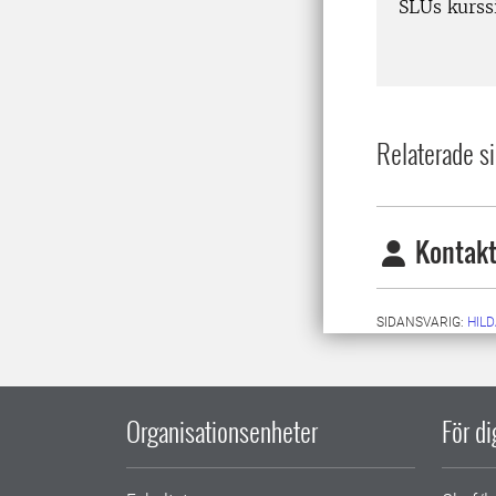
SLUs kurssi
Relaterade si
Kontakt
SIDANSVARIG:
HIL
Organisationsenheter
För d