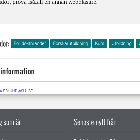
dor, prova isåfall en annan webbläsare.
dor:
För doktorander
Forskarutbildning
Kurs
Utbildning
information
DA.EDLUND@SLU.SE
ig som är
Senaste nytt från