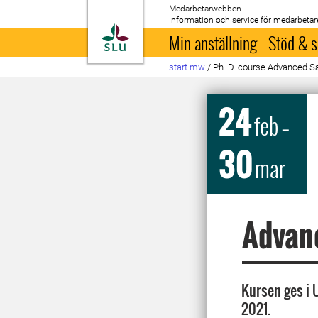
Medarbetarwebben
Information och service för medarbetar
Till startsida
Min anställning
Stöd & s
start mw
/
Ph. D. course Advanced S
24
feb
–
30
mar
Advan
Kursen ges i 
2021.