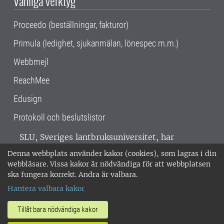
Vanliga verktyg
Proceedo (beställningar, fakturor)
Primula (ledighet, sjukanmälan, lönespec m.m.)
Webbmejl
ReachMee
Edusign
Protokoll och beslutslistor
SLU, Sveriges lantbruksuniversitet, har
verksamhet över hela Sverige. Huvudorter är
Denna webbplats använder kakor (cookies), som lagras i din
Alnarp, Uppsala och Umeå.
SLU är
webbläsare. Vissa kakor är nödvändiga för att webbplatsen
miljöcertifierat enligt ISO 14001. •
Telefon:
ska fungera korrekt. Andra är valbara.
018-67 10 00 • Org nr: 202100-2817 •
Om
Hantera valbara kakor
medarbetarwebben
•
SLU:s fakturaadress
•
Om SLU:s webbplatser
•
Vid KRIS
Tillåt bara nödvändiga kakor
•
Hantera kakor
•
Behandling av