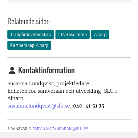
Relaterade sidor:
Trädgårdsvetenskap
LTV-fakulteten
Alnarp
Partnerskap Alnarp
Kontaktinformation
Susanna Lundqvist, projektledare
Enheten för samverkan och utveckling, SLU i
Alnarp
susanna.lundqvist@slu.se
, 040-41
51 75
SIDANSVARIG:
PARVIN.MAZANDARANI@SLU.SE