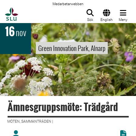
Medarbetarwebben
Till startsida
Sök
English
Meny
16
nov
Green Innovation Park, Alnarp
Ämnesgruppsmöte: Trädgård
MÖTEN, SAMMANTRÄDEN |