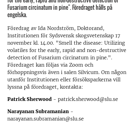
for the early, rapid and non-destructive detection of
Fusarium circinatum in pine". Föredraget hålls på
engelska.
Föredrag av Ida Nordström, Doktorand,
Institutionen för Sydsvensk skogsvetenskap 17
november kl. 14.00. "Smell the disease: Utilizing
volatiles for the early, rapid and non-destructive
detection of Fusarium circinatum in pine.".
Föredraget kan följas via Zoom och
förhoppningsvis även i salen Silvicum. Om någon
utanför Institutionen eller försöksparkerna vill
lyssna på föredraget, kontakta:
Patrick Sherwood
- patrick.sherwood@slu.se
Narayanan Subramanian
-
narayanan.subramanian@slu.se