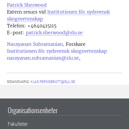
Patrick Sherwood
Extern resurs vid
Institutionen för sydsvensk
skogsvetenskap
Telefon:
+4640415115
E-post:
patrick.sherwood@slu.se
Narayanan Subramanian,
Forskare
Institutionen för sydsvensk skogsvetenskap
narayanan.subramanian@slu.se
,
SIDANSVARIG:
KLAS.PERNEBRATT@SLU.SE
Organisationsenheter
Fakulteter