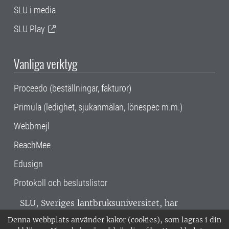
SLU i media
SLU Play
Vanliga verktyg
Proceedo (beställningar, fakturor)
Primula (ledighet, sjukanmälan, lönespec m.m.)
Webbmejl
ReachMee
Edusign
Protokoll och beslutslistor
SLU, Sveriges lantbruksuniversitet, har
verksamhet över hela Sverige. Huvudorter är
Denna webbplats använder kakor (cookies), som lagras i din
Alnarp, Uppsala och Umeå.
SLU är