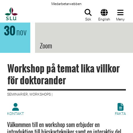
Medarbetarwebben
Till startsida
Sök
English
Meny
30
nov
Zoom
Workshop på temat lika villkor
för doktorander
SEMINARIER, WORKSHOPS |
KONTAKT
FAKTA
Välkommen till en workshop som erbjuder en
introduktion till härskartekniker samt en interaktiv del.