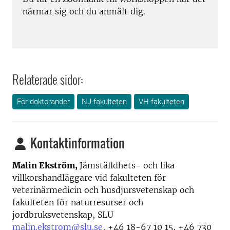
närmar sig och du anmält dig.
Relaterade sidor:
För doktorander
NJ-fakulteten
VH-fakulteten
Kontaktinformation
Malin Ekström,
Jämställdhets- och lika
villkorshandläggare vid fakulteten för
veterinärmedicin och husdjursvetenskap och
fakulteten för naturresurser och
jordbruksvetenskap, SLU
malin.ekstrom@slu.se
, +46 18-67 10 15, +46 730