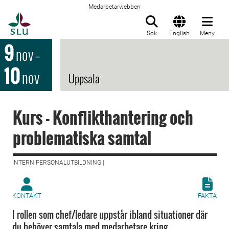
Medarbetarwebben
Till startsida
Sök
English
Meny
9
nov
–
10
nov
Uppsala
Kurs - Konflikthantering och
problematiska samtal
INTERN PERSONALUTBILDNING |
KONTAKT
FAKTA
I rollen som chef/ledare uppstår ibland situationer där
du behöver samtala med medarbetare kring