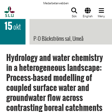
Medarbetarwebben
Till startsida
Sök
English
Meny
15
okt
P-O Bäckströms sal, Umeå
Hydrology and water chemistry
in a heterogeneous landscape:
Process-based modelling of
coupled surface water and
groundwater flow across
contrasting boreal catchments