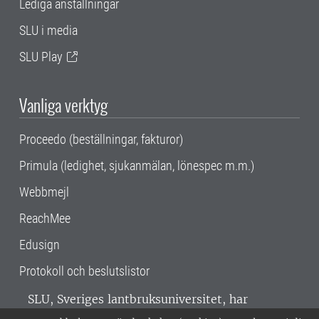
Lediga anställningar
SLU i media
SLU Play
Vanliga verktyg
Proceedo (beställningar, fakturor)
Primula (ledighet, sjukanmälan, lönespec m.m.)
Webbmejl
ReachMee
Edusign
Protokoll och beslutslistor
SLU, Sveriges lantbruksuniversitet, har
verksamhet över hela Sverige. Huvudorter är