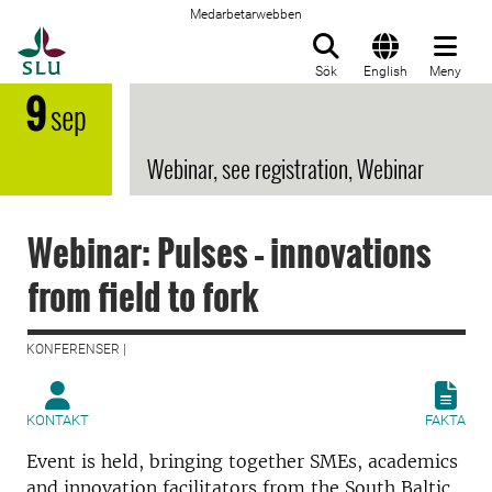
Medarbetarwebben
Till startsida
Sök
English
Meny
9
sep
Webinar, see registration, Webinar
Webinar: Pulses – innovations
from field to fork
KONFERENSER |
KONTAKT
FAKTA
Event is held, bringing together SMEs, academics
and innovation facilitators from the South Baltic