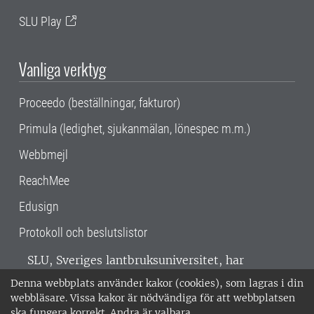
SLU Play
Vanliga verktyg
Proceedo (beställningar, fakturor)
Primula (ledighet, sjukanmälan, lönespec m.m.)
Webbmejl
ReachMee
Edusign
Protokoll och beslutslistor
SLU, Sveriges lantbruksuniversitet, har
verksamhet över hela Sverige. Huvudorter är
Denna webbplats använder kakor (cookies), som lagras i din
Alnarp, Uppsala och Umeå.
SLU är
webbläsare. Vissa kakor är nödvändiga för att webbplatsen
miljöcertifierat enligt ISO 14001. •
Telefon:
ska fungera korrekt. Andra är valbara.