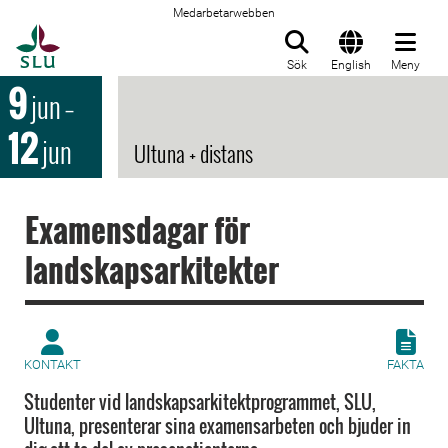
Medarbetarwebben
Till startsida
Sök
English
Meny
9
jun
–
12
jun
Ultuna + distans
Examensdagar för
landskapsarkitekter
KONTAKT
FAKTA
Studenter vid landskapsarkitektprogrammet, SLU,
Ultuna, presenterar sina examensarbeten och bjuder in