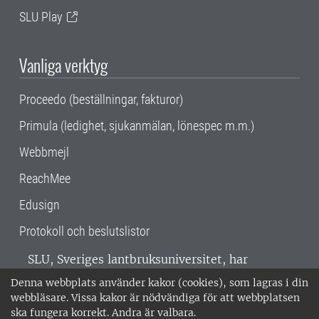
SLU Play
Vanliga verktyg
Proceedo (beställningar, fakturor)
Primula (ledighet, sjukanmälan, lönespec m.m.)
Webbmejl
ReachMee
Edusign
Protokoll och beslutslistor
SLU, Sveriges lantbruksuniversitet, har
verksamhet över hela Sverige. Huvudorter är
Denna webbplats använder kakor (cookies), som lagras i din
Alnarp, Uppsala och Umeå.
SLU är
webbläsare. Vissa kakor är nödvändiga för att webbplatsen
miljöcertifierat enligt ISO 14001. •
Telefon:
ska fungera korrekt. Andra är valbara.