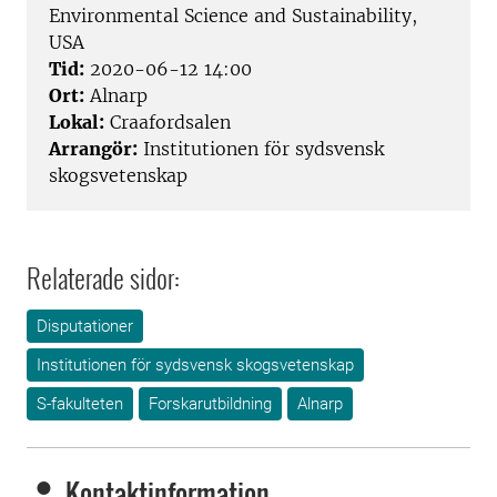
Environmental Science and Sustainability,
USA
Tid:
2020-06-12 14:00
Ort:
Alnarp
Lokal:
Craafordsalen
Arrangör:
Institutionen för sydsvensk
skogsvetenskap
Relaterade sidor:
Disputationer
Institutionen för sydsvensk skogsvetenskap
S-fakulteten
Forskarutbildning
Alnarp
Kontaktinformation