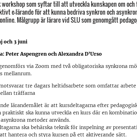
 workshop som syftar till att utveckla kunskapen om och 
aktivt e-lärande för att kunna bedriva synkron och asynkro
online. Målgrupp är lärare vid SLU som genomgått pedago
j och 3 juni
a: Peter Aspengren och Alexandra D’Urso
enomförs via Zoom med två obligatoriska synkrona mö
s mellanrum.
otsvarar tre dagars heltidsarbete som omfattar arbete 
ellan träffarna
nde lärandemålet är att kursdeltagarna efter pedagogis
praktiskt ska kunna utveckla en kurs där en kombinatio
 asynkrona metoder används.
agarna ska behärska teknik för inspelning av presentat
att hantera och styra kursen på ett aktiverande sätt.