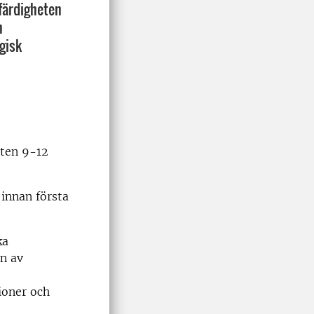
färdigheten
n
gisk
ten 9-12
innan första
ka
n av
ioner och