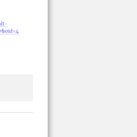
alt-
v&oid=4