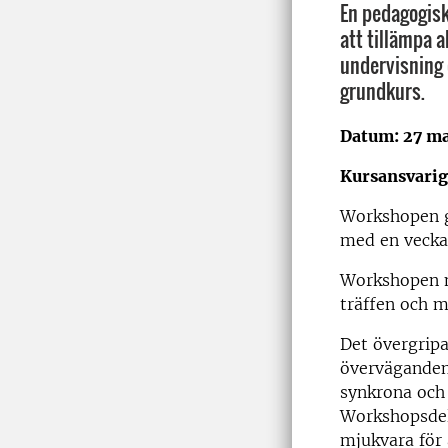
En pedagogisk
att tillämpa 
undervisning 
grundkurs.
Datum: 27 ma
Kursansvarig
Workshopen g
med en vecka
Workshopen m
träffen och m
Det övergripa
överväganden 
synkrona och
Workshopsdelt
mjukvara för 