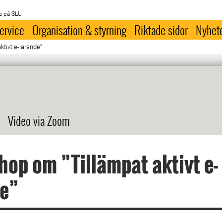
e på SLU
ervice
Organisation & styrning
Riktade sidor
Nyhet
tivt e-lärande”
Video via Zoom
op om ”Tillämpat aktivt e-
de”