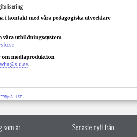
italisering
a i kontakt med våra pedagogiska utvecklare
m våra utbildningssystem
slu.se
.
r om mediaproduktion
edia@slu.se
.
WEBB@SLU.SE
ig som är
Senaste nytt från