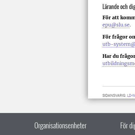
Lärande och dig
För att komm
epu@slu.se
.
För frågor o
utb-system@
Har du frågo
utbildningsm
SIDANSVARIG:
LD-
Organisationsenheter
För d