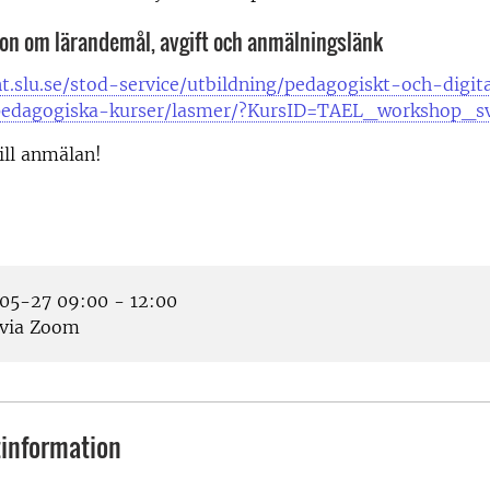
on om lärandemål, avgift och anmälningslänk
nt.slu.se/stod-service/utbildning/pedagogiskt-och-digit
/pedagogiska-kurser/lasmer/?KursID=TAEL_workshop_s
ll anmälan!
5-27 09:00 - 12:00
via Zoom
information