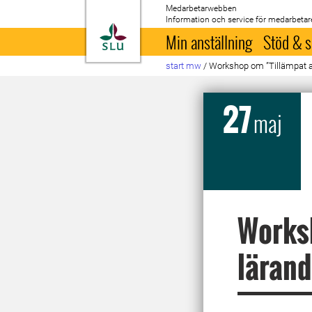
Medarbetarwebben
Information och service för medarbetar
Till startsida
Min anställning
Stöd & s
start mw
/
Workshop om ”Tillämpat ak
27
maj
Worksh
läran