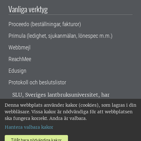
Vanliga verktyg
Proceedo (beställningar, fakturor)
Primula (ledighet, sjukanmälan, lönespec m.m.)
Webbmejl
ReachMee
Edusign
Protokoll och beslutslistor
SLU, Sveriges lantbruksuniversitet, har
verksamhet över hela Sverige. Huvudorter är
Denna webbplats använder kakor (cookies), som lagras i din
Alnarp, Uppsala och Umeå.
SLU är
webbläsare. Vissa kakor är nödvändiga för att webbplatsen
miljöcertifierat enligt ISO 14001. •
Telefon:
ska fungera korrekt. Andra är valbara.
018-67 10 00 • Org nr: 202100-2817 •
Om
Hantera valbara kakor
medarbetarwebben
•
SLU:s fakturaadress
•
Om SLU:s webbplatser
•
Vid KRIS
Tillåt bara nödvändiga kakor