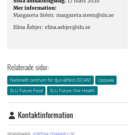
Sista anmälningsdag:
17 mars 2020
Mer information:
Margareta Stéen: margareta.steen@slu.se
Elina Åsbjer: elina.asbjer@slu.se
Relaterade sidor:
Nationellt centrum för djurvälfärd (SCAW)
Uppsala
SLU Future Food
SLU Future One Health
Kontaktinformation
SIDANSVARIG:
JOSEFINA.ZIDAR@SLU.SE