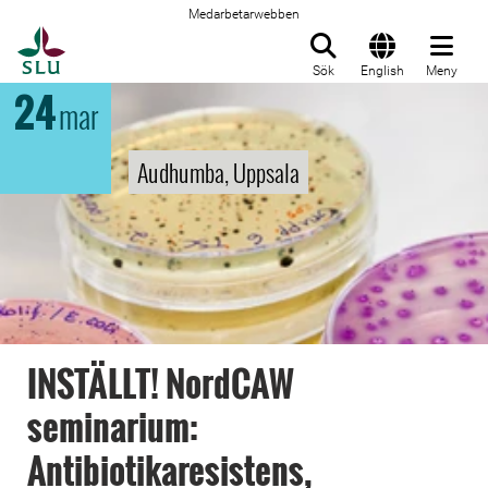
Medarbetarwebben
Till startsida
Sök
English
Meny
24
mar
Audhumba, Uppsala
INSTÄLLT! NordCAW
seminarium:
Antibiotikaresistens,