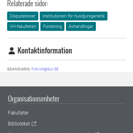
Relaterade sidor:
Disputationer
Institutionen för husdjursgenetik
VH-fakulteten
Forskning
Avhandlingar
Kontaktinformation
SIDANSVARIG:
FUN-VH@SLU.SE
Organisationsenheter
Fakulteter
Biblioteket