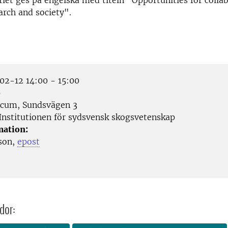
iet ges på engelska med titeln "Opportunities for colla
rch and society".
2-12 14:00 - 15:00
p
icum, Sundsvägen 3
Institutionen för sydsvensk skogsvetenskap
mation:
son,
epost
dor: