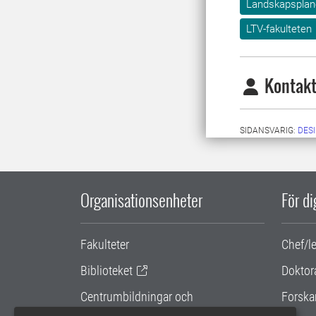
Landskapsplane
LTV-fakulteten
Kontakt
SIDANSVARIG:
DES
Organisationsenheter
För d
Fakulteter
Chef/l
Biblioteket
Doktor
Centrumbildningar och
Forska
samarbetsprojekt