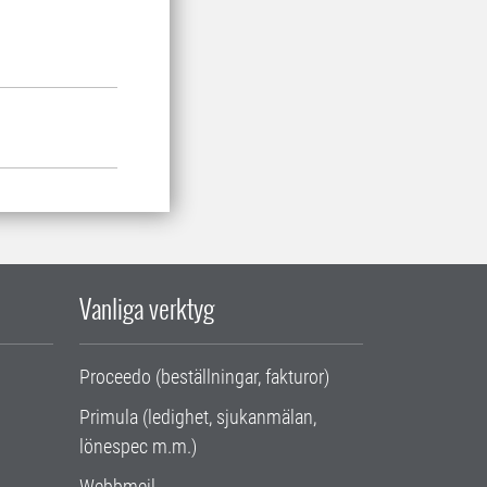
Vanliga verktyg
Proceedo (beställningar, fakturor)
Primula (ledighet, sjukanmälan,
lönespec m.m.)
Webbmejl