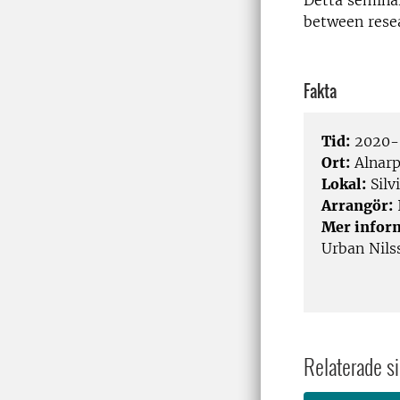
Detta s
eminar
between resea
Fakta
Tid:
2020-0
Ort:
Alnar
Lokal:
Silv
Arrangör:
Mer infor
Urban Nils
Relaterade si