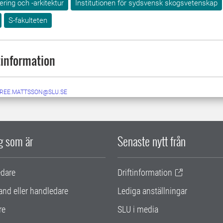
ring och -arkitektur
Institutionen för sydsvensk skogsvetenskap
S-fakulteten
information
IREE.MATTSSON@SLU.SE
ig som är
Senaste nytt från
edare
Driftinformation
and eller handledare
Lediga anställningar
re
SLU i media