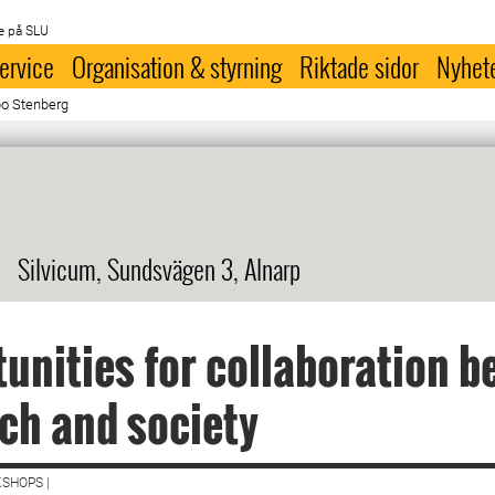
e på SLU
ervice
Organisation & styrning
Riktade sidor
Nyhet
bo Stenberg
Silvicum, Sundsvägen 3, Alnarp
unities for collaboration 
ch and society
SHOPS |