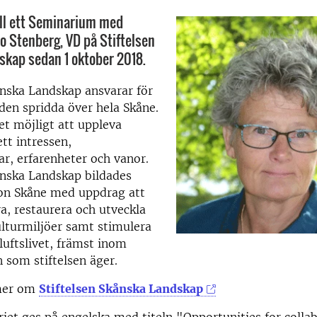
ll ett Seminarium med
o Stenberg, VD på Stiftelsen
kap sedan 1 oktober 2018.
ånska Landskap ansvarar för
en spridda över hela Skåne.
det möjligt att uppleva
tt intressen,
ar, erfarenheter och vanor.
ånska Landskap bildades
on Skåne med uppdrag att
a, restaurera och utveckla
lturmiljöer samt stimulera
iluftslivet, främst inom
som stiftelsen äger.
 mer om
Stiftelsen Skånska Landskap