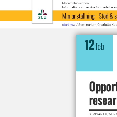
Medarbetarwebben
Information och service för medarbetar
Till startsida
Min anställning
Stöd & s
start mw
/
Seminarium Charlotta Ka
12
feb
Opport
resear
SEMINARIER, WORK