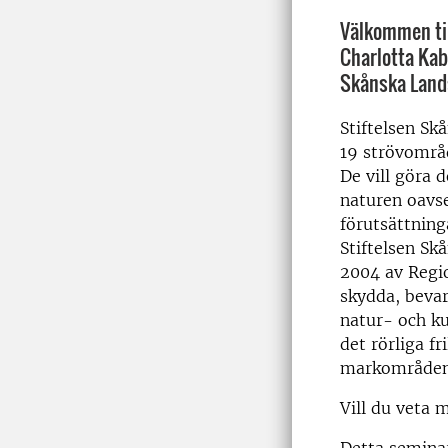
Välkommen ti
Charlotta Kab
Skånska Lands
Stiftelsen Sk
19 strövområd
De vill göra 
naturen oavse
förutsättning
Stiftelsen Sk
2004 av Regi
skydda, bevar
natur- och ku
det rörliga fr
markområden 
Vill du veta