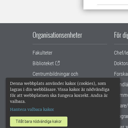
Organisationsenheter
För d
Fakulteter
Chef/l
Biblioteket
Doktor
Centrumbildningar och
Forska
samarbetsprojekt
Denna webbplats använder kakor (cookies), som
Handlä
lagras i din webbläsare. Vissa kakor är nödvändiga
Gemensamma verksamhetsstödet
Kommu
för att webbplatsen ska fungera korrekt. Andra är
valbara.
SLU Holding
Lärare/
Hantera valbara kakor
Progra
Tillåt bara nödvändiga kakor
SLU, Sveriges lantbruksuniversitet, har