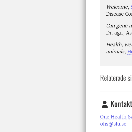
Welcome
,
Disease Co
Can gene m
Dr. agr., A
Health, wel
animals,
H
Relaterade si
Kontakt
One Health 
ohs@slu.se