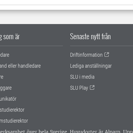
ig som är
Senaste nytt från
edare
Driftinformation
and eller handledare
Lediga anställningar
re
SLU i media
ggare
SLU Play
nikatör
studierektor
mstudierektor
 verksamhet över hela Sverige. Huvudorter är Alnarp, U