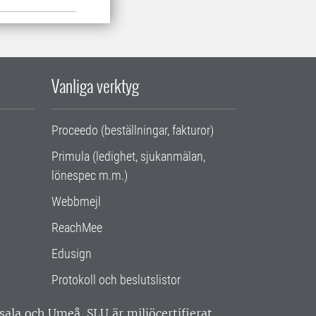
Vanliga verktyg
Proceedo (beställningar, fakturor)
Primula (ledighet, sjukanmälan,
lönespec m.m.)
Webbmejl
ReachMee
Edusign
Protokoll och beslutslistor
ppsala och Umeå.
SLU är miljöcertifierat