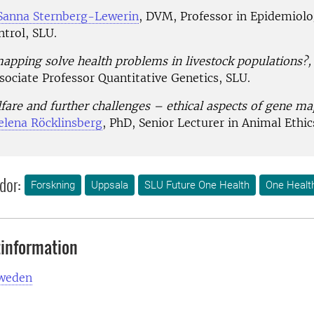
Sanna Sternberg-Lewerin
, DVM, Professor in Epidemiol
ntrol, SLU.
apping solve health problems in livestock populations?
ssociate Professor Quantitative Genetics, SLU.
fare and further challenges – ethical aspects of gene ma
elena Röcklinsberg
, PhD, Senior Lecturer in Animal Ethic
dor:
Forskning
Uppsala
SLU Future One Health
One Healt
information
Sweden