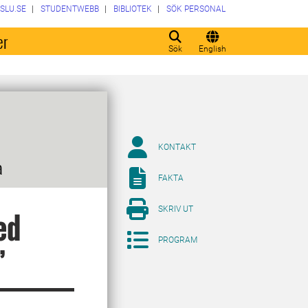
SLU.SE
STUDENTWEBB
BIBLIOTEK
SÖK PERSONAL
er
Sök
English
KONTAKT
a
FAKTA
SKRIV UT
ed
PROGRAM
”