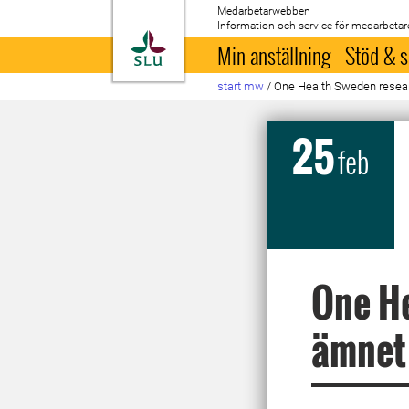
Medarbetarwebben
Information och service för medarbetar
Till startsida
Min anställning
Stöd & s
start mw
/
One Health Sweden resea
25
feb
One H
ämnet