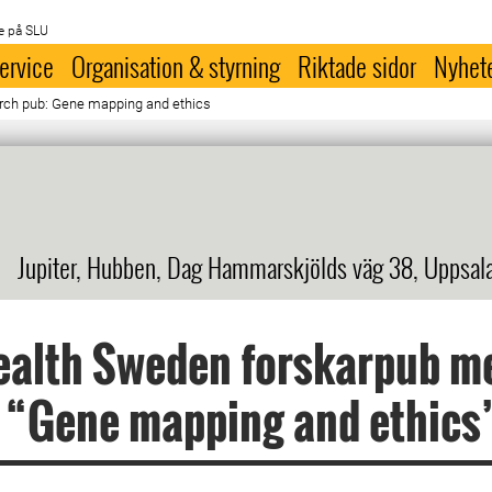
e på SLU
ervice
Organisation & styrning
Riktade sidor
Nyhet
rch pub: Gene mapping and ethics
Jupiter, Hubben, Dag Hammarskjölds väg 38, Uppsal
ealth Sweden forskarpub m
 “Gene mapping and ethics