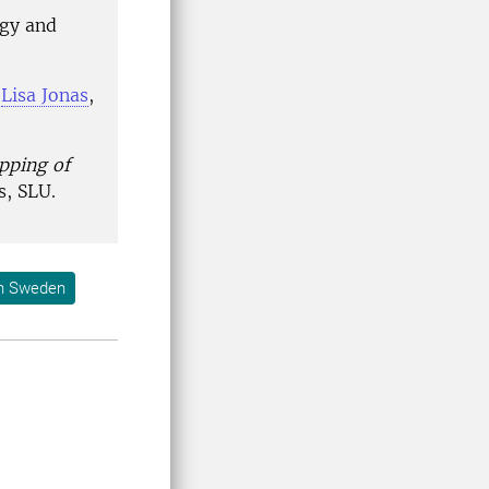
ogy and
,
Lisa Jonas
,
pping of
s, SLU.
h Sweden