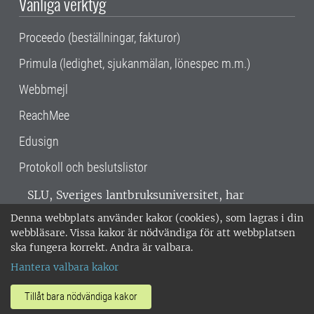
Vanliga verktyg
Proceedo (beställningar, fakturor)
Primula (ledighet, sjukanmälan, lönespec m.m.)
Webbmejl
ReachMee
Edusign
Protokoll och beslutslistor
SLU, Sveriges lantbruksuniversitet, har
verksamhet över hela Sverige. Huvudorter är
Denna webbplats använder kakor (cookies), som lagras i din
Alnarp, Uppsala och Umeå.
SLU är
webbläsare. Vissa kakor är nödvändiga för att webbplatsen
miljöcertifierat enligt ISO 14001. •
Telefon:
ska fungera korrekt. Andra är valbara.
018-67 10 00 • Org nr: 202100-2817 •
Om
Hantera valbara kakor
medarbetarwebben
•
SLU:s fakturaadress
•
Om SLU:s webbplatser
•
Vid KRIS
Tillåt bara nödvändiga kakor
•
Hantera kakor
•
Behandling av