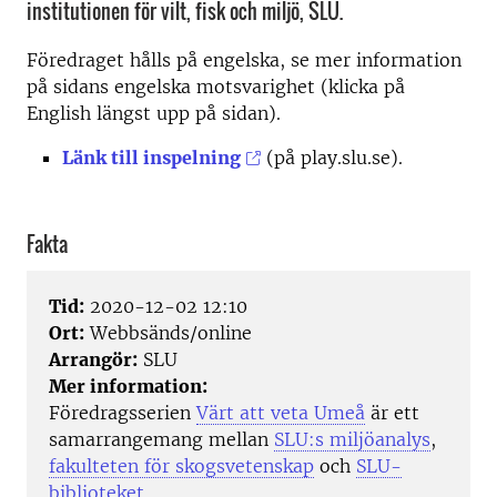
institutionen för vilt, fisk och miljö, SLU.
Föredraget hålls på engelska, se mer information
på sidans engelska motsvarighet (klicka på
English längst upp på sidan).
Länk till inspelning
(på play.slu.se).
Fakta
Tid:
2020-12-02 12:10
Ort:
Webbsänds/online
Arrangör:
SLU
Mer information:
Föredragsserien
Värt att veta Umeå
är ett
samarrangemang mellan
SLU:s miljöanalys
,
fakulteten för skogsvetenskap
och
SLU-
biblioteket
.