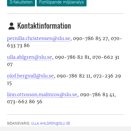
S-fakulteten
Fortlöpande miljöanalys
Kontaktinformation
pernilla.christensen@slu.se
, 090-786 85 27, 070-
633 73 86
ulla.ahlgren@slu.se
, 090-786 82 81, 070-662 31
07
olof.bergvall@slu.se
, 090-786 82 11, 072-236 29
15
linn.ottosson.malmros@slu.se
, 090-786 83 41,
073-662 86 56
SIDANSVARIG:
ULLA.AHLGREN@SLU.SE