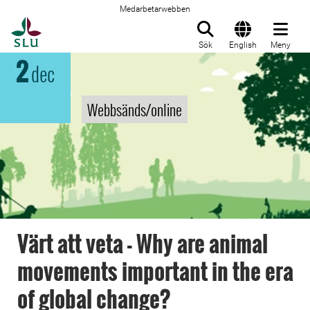
Medarbetarwebben
Till startsida
Sök
English
Meny
2
dec
Webbsänds/online
Värt att veta - Why are animal
movements important in the era
of global change?