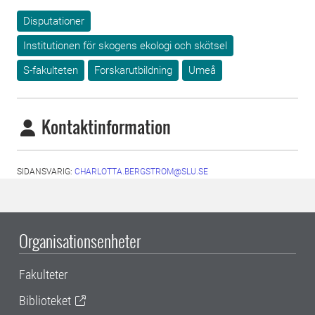
Disputationer
Institutionen för skogens ekologi och skötsel
S-fakulteten
Forskarutbildning
Umeå
Kontaktinformation
SIDANSVARIG:
CHARLOTTA.BERGSTROM@SLU.SE
Organisationsenheter
Fakulteter
Biblioteket