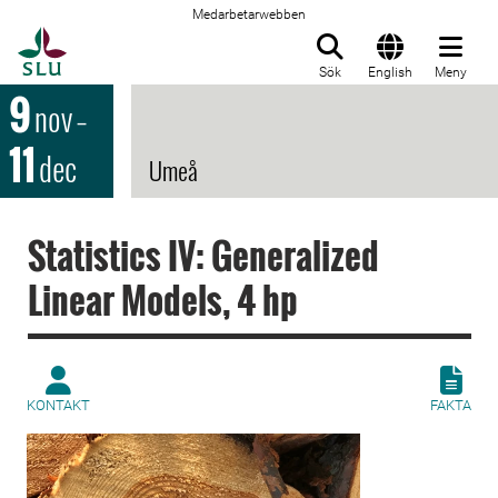
Medarbetarwebben
Till startsida
Sök
English
Meny
9
nov
–
11
dec
Umeå
Statistics IV: Generalized
Linear Models, 4 hp
KONTAKT
FAKTA