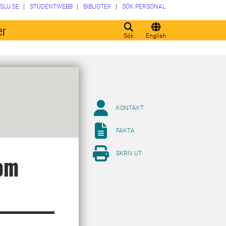
SLU.SE
STUDENTWEBB
BIBLIOTEK
SÖK PERSONAL
er
Sök
English
KONTAKT
FAKTA
SKRIV UT
rom