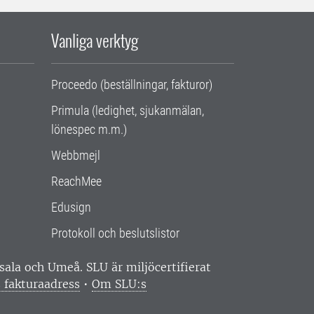
Vanliga verktyg
Proceedo (beställningar, fakturor)
Primula (ledighet, sjukanmälan,
lönespec m.m.)
Webbmejl
ReachMee
Edusign
Protokoll och beslutslistor
ppsala och Umeå.
SLU är miljöcertifierat
 fakturaadress
•
Om SLU:s