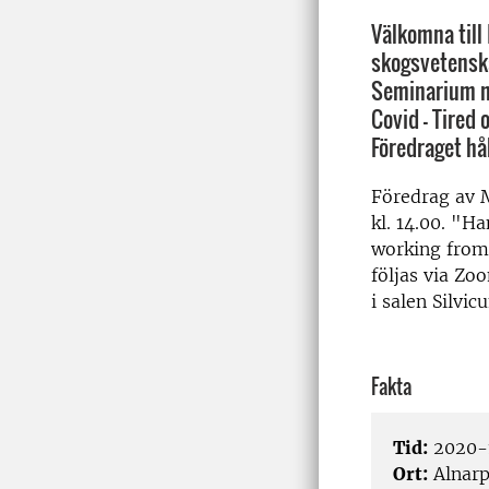
Välkomna till
skogsvetenska
Seminarium m
Covid - Tired
Föredraget hå
Föredrag av 
kl. 14.00. "H
working from
följas via Zo
i salen Silvic
Fakta
Tid:
2020-1
Ort:
Alnar