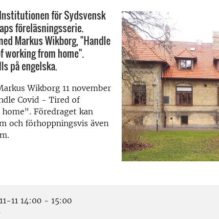
 Institutionen för Sydsvensk
ps föreläsningsserie.
ed Markus Wikborg, "Handle
 of working from home".
lls på engelska.
Markus Wikborg 11 november
andle Covid - Tired of
 home". Föredraget kan
om och förhoppningsvis även
um.
1-11 14:00 - 15:00
p