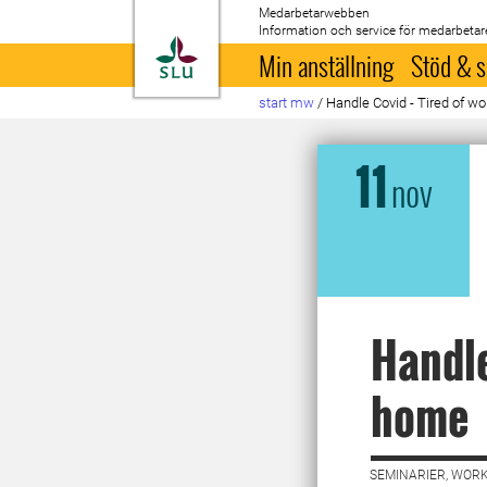
Medarbetarwebben
Information och service för medarbetar
Till startsida
Min anställning
Stöd & s
start mw
/
Handle Covid - Tired of w
11
nov
Handle
home
SEMINARIER, WORK