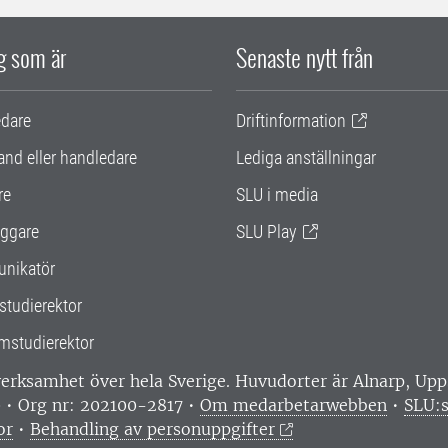
ig som är
Senaste nytt från
edare
Driftinformation
and eller handledare
Lediga anställningar
re
SLU i media
ggare
SLU Play
nikatör
studierektor
mstudierektor
 verksamhet över hela Sverige. Huvudorter är Alnarp, U
0 • Org nr: 202100-2817 •
Om medarbetarwebben
•
SLU:s
or
•
Behandling av personuppgifter