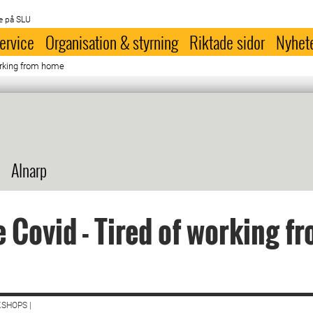
e på SLU
ervice
Organisation & styrning
Riktade sidor
Nyhet
orking from home
Alnarp
 Covid - Tired of working f
SHOPS |