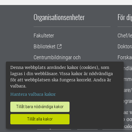
Organisationsenheter
För d
Fakulteter
Chef/l
Biblioteket
Doktor
Centrumbildningar och
Forska
samarbetsprojekt
Denna webbplats använder kakor (cookies), som
Handlä
lagras i din webbläsare. Vissa kakor är nödvändiga
Gemensamma verksamhetsstödet
Kommu
för att webbplatsen ska fungera korrekt. Andra är
valbara.
SLU Holding
Lärare/
Hantera valbara kakor
Progra
Tillåt bara nödvändiga kakor
SLU, Sveriges lantbruksuniversitet, har
enligt ISO 14001. •
Telefon: 018-67 10 0
Tillåt alla kakor
webbplatser
•
Vid KRIS
•
Hantera kak