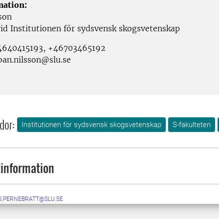
mation:
son
vid Institutionen för sydsvensk skogsvetenskap
+4640415193, +46703465192
ban.nilsson@slu.se
dor:
Institutionen för sydsvensk skogsvetenskap
S-fakulteten
information
S.PERNEBRATT@SLU.SE