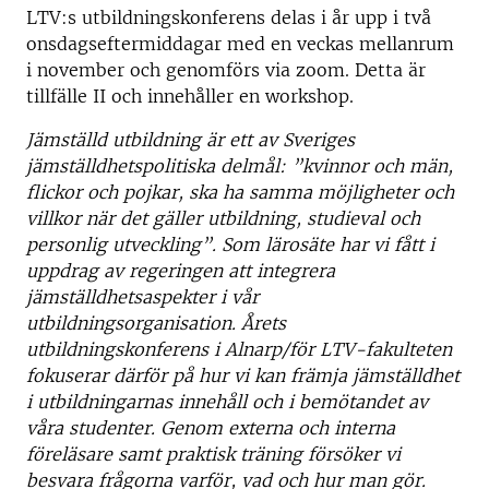
LTV:s utbildningskonferens delas i år upp i två
onsdagseftermiddagar med en veckas mellanrum
i november och genomförs via zoom. Detta är
tillfälle II och innehåller en workshop.
Jämställd utbildning är ett av Sveriges
jämställdhetspolitiska delmål: ”kvinnor och män,
flickor och pojkar, ska ha samma möjligheter och
villkor när det gäller utbildning, studieval och
personlig utveckling”. Som lärosäte har vi fått i
uppdrag av regeringen att integrera
jämställdhetsaspekter i vår
utbildningsorganisation. Årets
utbildningskonferens i Alnarp/för LTV-fakulteten
fokuserar därför på hur vi kan främja jämställdhet
i utbildningarnas innehåll och i bemötandet av
våra studenter. Genom externa och interna
föreläsare samt praktisk träning försöker vi
besvara frågorna varför, vad och hur man gör.