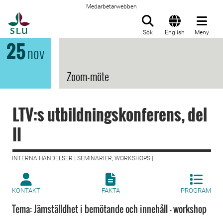
Medarbetarwebben
Till startsida
Sök
English
Meny
25
nov
Zoom-möte
LTV:s utbildningskonferens, del
II
INTERNA HÄNDELSER | SEMINARIER, WORKSHOPS |
KONTAKT
FAKTA
PROGRAM
Tema: Jämställdhet i bemötande och innehåll - workshop