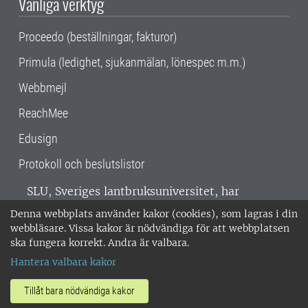
Vanliga verktyg
Proceedo (beställningar, fakturor)
Primula (ledighet, sjukanmälan, lönespec m.m.)
Webbmejl
ReachMee
Edusign
Protokoll och beslutslistor
SLU, Sveriges lantbruksuniversitet, har
verksamhet över hela Sverige. Huvudorter är
Denna webbplats använder kakor (cookies), som lagras i din
Alnarp, Uppsala och Umeå.
SLU är
webbläsare. Vissa kakor är nödvändiga för att webbplatsen
miljöcertifierat enligt ISO 14001. •
Telefon:
ska fungera korrekt. Andra är valbara.
018-67 10 00 • Org nr: 202100-2817 •
Om
Hantera valbara kakor
medarbetarwebben
•
SLU:s fakturaadress
•
Om SLU:s webbplatser
•
Vid KRIS
Tillåt bara nödvändiga kakor
•
Hantera kakor
•
Behandling av