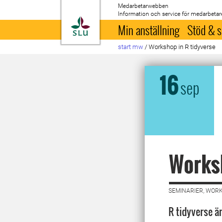
Medarbetarwebben
Information och service för medarbetar
Till startsida
Min anställning
Stöd & s
start mw
/
Workshop in R tidyverse
16
sep
Worksh
SEMINARIER, WORK
R tidyverse är