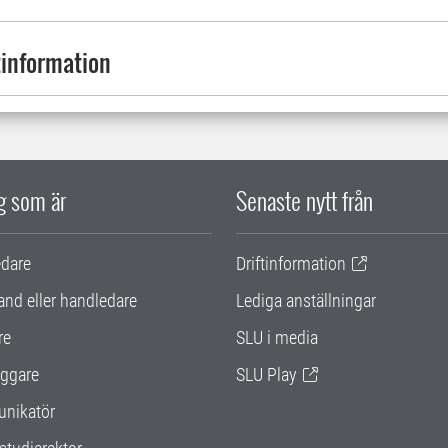
information
ig som är
Senaste nytt från
edare
Driftinformation
and eller handledare
Lediga anställningar
re
SLU i media
ggare
SLU Play
nikatör