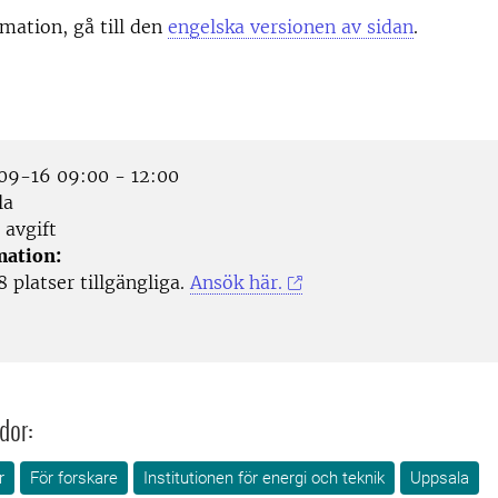
mation, gå till den
engelska versionen av sidan
.
9-16 09:00 - 12:00
la
 avgift
mation:
8 platser tillgängliga.
Ansök här.
dor:
r
För forskare
Institutionen för energi och teknik
Uppsala