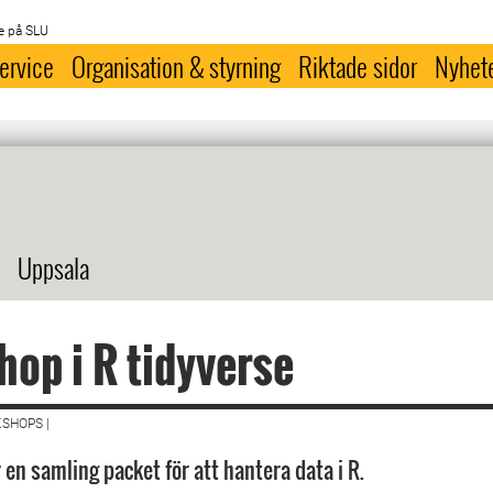
e på SLU
ervice
Organisation & styrning
Riktade sidor
Nyhet
Uppsala
op i R tidyverse
SHOPS |
 en samling packet för att hantera data i R.