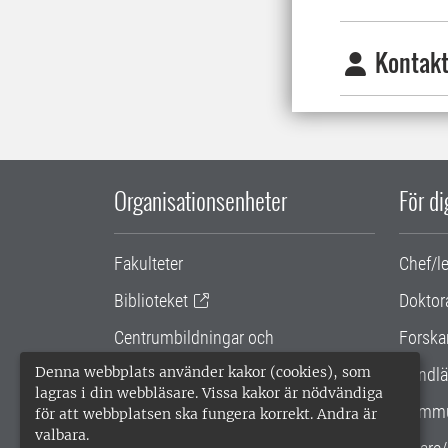
Kontakt
Organisationsenheter
För d
Fakulteter
Chef/l
Biblioteket
Doktor
Centrumbildningar och
Forska
samarbetsprojekt
Denna webbplats använder kakor (cookies), som
Handlä
lagras i din webbläsare. Vissa kakor är nödvändiga
Gemensamma verksamhetsstödet
Kommu
för att webbplatsen ska fungera korrekt. Andra är
valbara.
SLU Holding