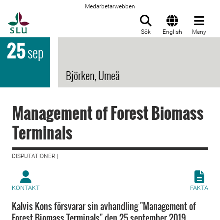
Medarbetarwebben
Till startsida
Sök
English
Meny
25
sep
Björken, Umeå
Management of Forest Biomass
Terminals
DISPUTATIONER |
KONTAKT
FAKTA
Kalvis Kons försvarar sin avhandling "Management of
Forest Biomass Terminals" den 25 september 2019.