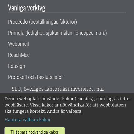
Vanliga verktyg
Proceedo (beställningar, fakturor)
Primula (ledighet, sjukanmälan, lönespec m.m.)
Webbmejl
ReachMee
Edusign
Protokoll och beslutslistor
SLU, Sveriges lantbruksuniversitet, har
verksamhet över hela Sverige. Huvudorter är
Denna webbplats använder kakor (cookies), som lagras i din
Alnarp, Uppsala och Umeå.
SLU är
webbläsare. Vissa kakor är nödvändiga för att webbplatsen
miljöcertifierat enligt ISO 14001. •
Telefon:
ska fungera korrekt. Andra är valbara.
018-67 10 00 • Org nr: 202100-2817 •
Om
Hantera valbara kakor
medarbetarwebben
•
SLU:s fakturaadress
•
Om SLU:s webbplatser
•
Vid KRIS
Tillåt bara nödvändiga kakor