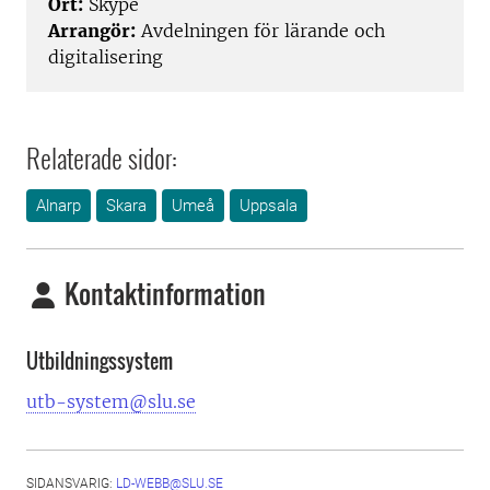
Ort:
Skype
Arrangör:
Avdelningen för lärande och
digitalisering
Relaterade sidor:
Alnarp
Skara
Umeå
Uppsala
Kontaktinformation
Utbildningssystem
utb-system@slu.se
SIDANSVARIG:
LD-WEBB@SLU.SE