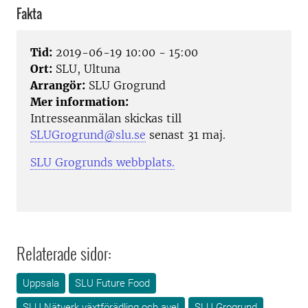
Fakta
Tid:
2019-06-19 10:00 - 15:00
Ort:
SLU, Ultuna
Arrangör:
SLU Grogrund
Mer information:
Intresseanmälan skickas till
SLUGrogrund@slu.se
senast 31 maj.
SLU Grogrunds webbplats.
Relaterade sidor:
Uppsala
SLU Future Food
SLU Nätverk växtförädling och avel
SLU Grogrund