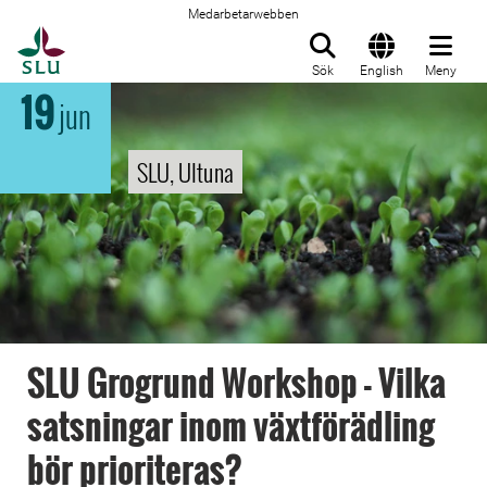
Medarbetarwebben
Till startsida
Sök
English
Meny
19
jun
SLU, Ultuna
SLU Grogrund Workshop - Vilka
satsningar inom växtförädling
bör prioriteras?