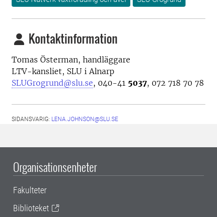
Kontaktinformation
Tomas Österman, handläggare
LTV-kansliet, SLU i Alnarp
SLUGrogrund@slu.se
, 040-41
5037
, 072 718 70 78
SIDANSVARIG:
LENA.JOHNSON@SLU.SE
Organisationsenheter
Fakulteter
Biblioteket