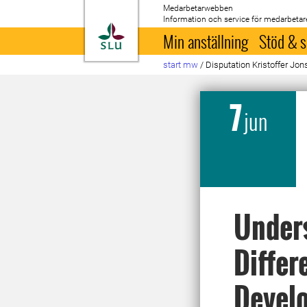
Medarbetarwebben
Information och service för medarbetar
Till startsida
Min anställning
Stöd & s
start mw
/
Disputation Kristoffer Jo
7
jun
Unders
Differ
Devel