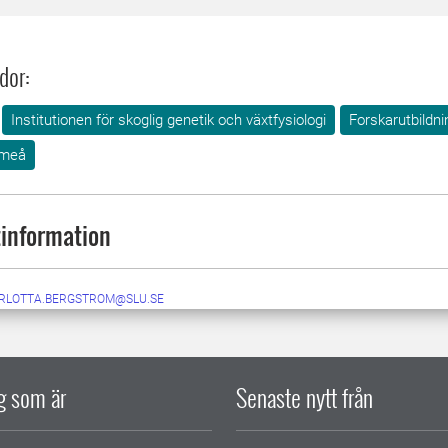
dor:
Institutionen för skoglig genetik och växtfysiologi
Forskarutbildni
meå
information
RLOTTA.BERGSTROM@SLU.SE
ig som är
Senaste nytt från