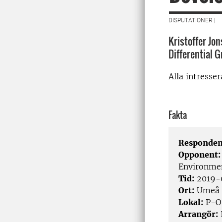
DISPUTATIONER |
Kristoffer Jo
Differential 
Alla intresse
Fakta
Responden
Opponent
Environmen
Tid:
2019-
Ort:
Umeå
Lokal:
P-O 
Arrangör:
I