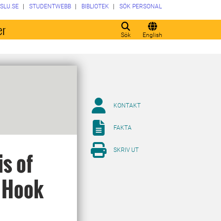
SLU.SE
STUDENTWEBB
BIBLIOTEK
SÖK PERSONAL
er
Sök
English
KONTAKT
FAKTA
SKRIV UT
s of
l Hook