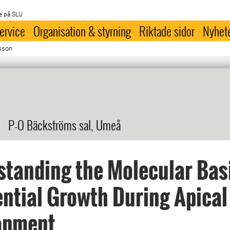
e på SLU
ervice
Organisation & styrning
Riktade sidor
Nyhet
nsson
P-O Bäckströms sal, Umeå
tanding the Molecular Basi
ential Growth During Apica
opment