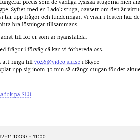
fungerar precis som de vanliga fysiska stugorna men a
Skype. Syftet med en Ladok stuga, oavsett om den är virtue
 vi tar upp frågor och funderingar. Vi visar i testen hur d
hitta bra lösningar tillsammans.
rämst till för er som är nyanställda.
 frågor i förväg så kan vi förbereda oss.
att ringa till
7046@video.slu.se
i Skype.
plat upp sig inom 30 min så stängs stugan för det aktuella
Ladok på SLU
.
2-11 10:00 - 11:00