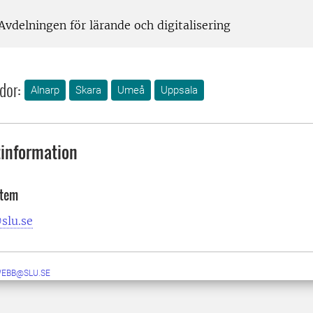
Avdelningen för lärande och digitalisering
dor:
Alnarp
Skara
Umeå
Uppsala
information
stem
slu.se
WEBB@SLU.SE