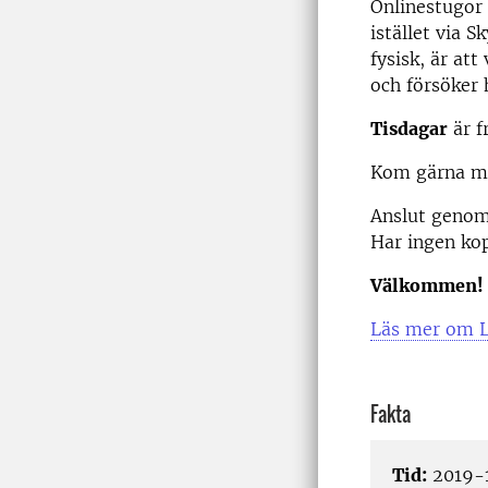
Onlinestugor 
istället via 
fysisk, är att
och försöker 
Tisdagar
är f
Kom gärna med
Anslut genom 
Har ingen kop
Välkommen!
Läs mer om 
Fakta
Tid:
2019-1