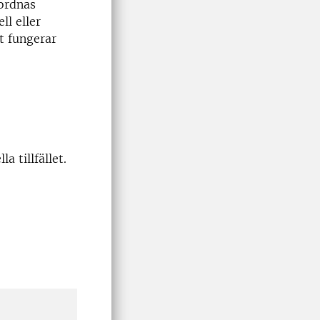
nordnas
ll eller
et fungerar
 tillfället.