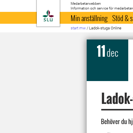
Medarbetarwebben
Information och service för medarbetar
Till startsida
Min anställning
Stöd & s
start mw
/
Ladok-stuga Online
11
dec
Ladok-
Behöver du hj