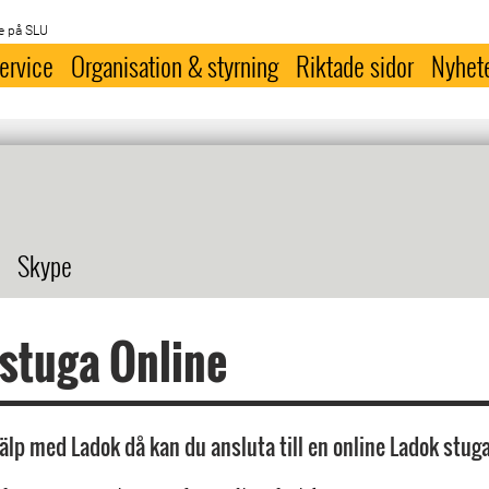
e på SLU
ervice
Organisation & styrning
Riktade sidor
Nyhet
Skype
stuga Online
älp med Ladok då kan du ansluta till en online Ladok stuga