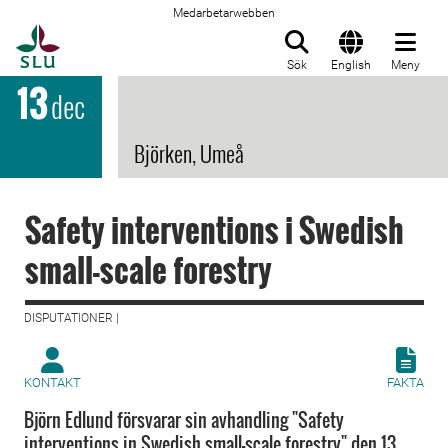
Medarbetarwebben
Till startsida
Sök
English
Meny
13
dec
Björken, Umeå
Safety interventions i Swedish
small-scale forestry
DISPUTATIONER |
KONTAKT
FAKTA
Björn Edlund försvarar sin avhandling "Safety
interventions in Swedish small-scale forestry" den 13