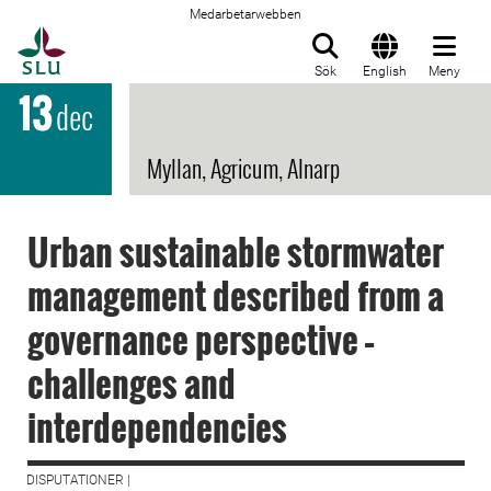
Medarbetarwebben
Till startsida
Sök
English
Meny
13
dec
Myllan, Agricum, Alnarp
Urban sustainable stormwater
management described from a
governance perspective –
challenges and
interdependencies
DISPUTATIONER |