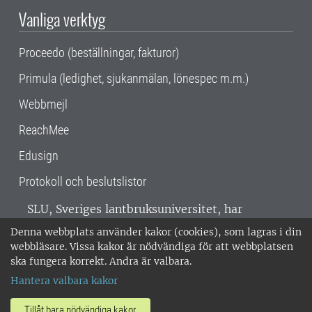
Vanliga verktyg
Proceedo (beställningar, fakturor)
Primula (ledighet, sjukanmälan, lönespec m.m.)
Webbmejl
ReachMee
Edusign
Protokoll och beslutslistor
SLU, Sveriges lantbruksuniversitet, har
verksamhet över hela Sverige. Huvudorter är
Denna webbplats använder kakor (cookies), som lagras i din
Alnarp, Uppsala och Umeå.
SLU är
webbläsare. Vissa kakor är nödvändiga för att webbplatsen
miljöcertifierat enligt ISO 14001. •
Telefon:
ska fungera korrekt. Andra är valbara.
018-67 10 00 • Org nr: 202100-2817 •
Om
Hantera valbara kakor
medarbetarwebben
•
SLU:s fakturaadress
•
Om SLU:s webbplatser
•
Vid KRIS
Tillåt bara nödvändiga kakor