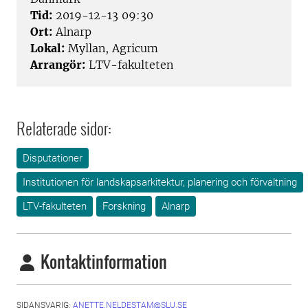
Tid:
2019-12-13 09:30
Ort:
Alnarp
Lokal:
Myllan, Agricum
Arrangör:
LTV-fakulteten
Relaterade sidor:
Disputationer
Institutionen för landskapsarkitektur, planering och förvaltning
LTV-fakulteten
Forskning
Alnarp
Kontaktinformation
SIDANSVARIG:
ANETTE.NELDESTAM@SLU.SE