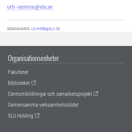
utb-system@slu.se
SIDANSVARIG:
LD-WEBB@SLU.SE
Organisationsenheter
Fakulteter
Biblioteket
Centrumbildningar och samarbetsprojekt
Gemensamma verksamhetsstödet
SLU Holding