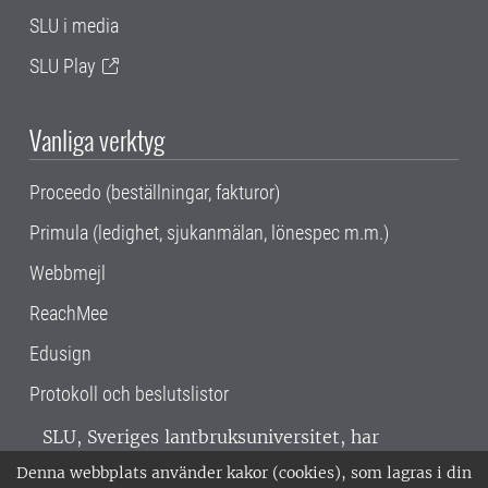
SLU i media
SLU Play
Vanliga verktyg
Proceedo (beställningar, fakturor)
Primula (ledighet, sjukanmälan, lönespec m.m.)
Webbmejl
ReachMee
Edusign
Protokoll och beslutslistor
SLU, Sveriges lantbruksuniversitet, har
verksamhet över hela Sverige. Huvudorter är
Denna webbplats använder kakor (cookies), som lagras i din