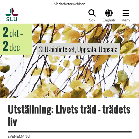
Medarbetarwebben
Till startsida
Sök
English
Meny
2
okt
–
2
dec
SLU-biblioteket, Uppsala, Uppsala
Utställning: Livets träd - trädets
liv
EVENEMANG |