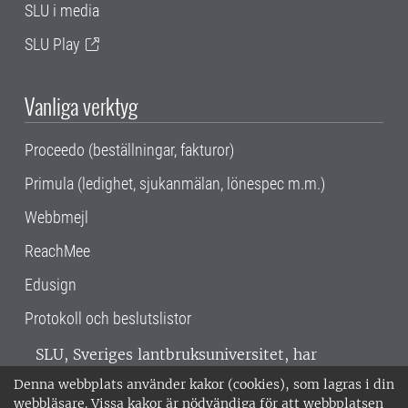
SLU i media
SLU Play
Vanliga verktyg
Proceedo (beställningar, fakturor)
Primula (ledighet, sjukanmälan, lönespec m.m.)
Webbmejl
ReachMee
Edusign
Protokoll och beslutslistor
SLU, Sveriges lantbruksuniversitet, har
verksamhet över hela Sverige. Huvudorter är
Denna webbplats använder kakor (cookies), som lagras i din
Alnarp, Uppsala och Umeå.
SLU är
webbläsare. Vissa kakor är nödvändiga för att webbplatsen