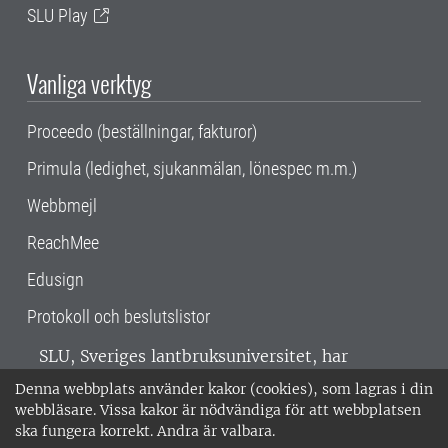
SLU Play
Vanliga verktyg
Proceedo (beställningar, fakturor)
Primula (ledighet, sjukanmälan, lönespec m.m.)
Webbmejl
ReachMee
Edusign
Protokoll och beslutslistor
SLU, Sveriges lantbruksuniversitet, har
verksamhet över hela Sverige. Huvudorter är
Denna webbplats använder kakor (cookies), som lagras i din
Alnarp, Uppsala och Umeå.
SLU är
webbläsare. Vissa kakor är nödvändiga för att webbplatsen
miljöcertifierat enligt ISO 14001. •
Telefon:
ska fungera korrekt. Andra är valbara.