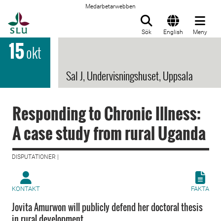
Medarbetarwebben
Till startsida
Sök
English
Meny
15
okt
Sal J, Undervisningshuset, Uppsala
Responding to Chronic Illness:
A case study from rural Uganda
DISPUTATIONER |
KONTAKT
FAKTA
Jovita Amurwon will publicly defend her doctoral thesis
in rural development.